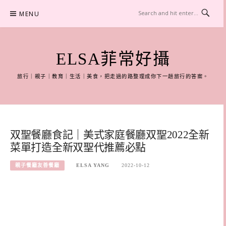
Skip
MENU
to
content
ELSA菲常好攝
旅行｜親子｜教育｜生活｜美食，把走過的路整理成你下一趟旅行的答案。
双聖餐廳食記｜美式家庭餐廳双聖2022全新
菜單打造全新双聖代推薦必點
親子餐廳友善餐廳
ELSA YANG
2022-10-12