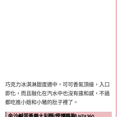
巧克力冰淇淋甜度適中，可可香氣頂級，入口
即化，而且融化在汽水中也沒有違和感，不過
都吃進小妞和小豬的肚子裡了。
金沙鹹蛋黃義大利麵(煙燻鴨胸) NT$360