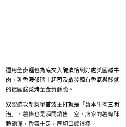
運用全麥麵包為底夾入醃漬恰到好處美國鹹牛
肉、乳香濃郁瑞士起司及散發獨有香氣與酸感
的德國酸菜烤至金黃酥脆。
双聖這次新菜單首波主打就是「魯本牛肉三明
治」，
薯條也是瞬間銷售一空，店家的薯條酥
脆飽滿，香氣十足，厚切口感很棒。