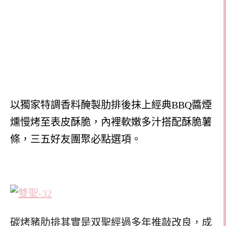
以獨家特調香料醃製肋排後抹上經典BBQ醬煙
燻慢烤至表皮酥脆，內裡軟嫩多汁搭配酥脆薯
條，三五好友團聚必點選項。
碳烤豬肋排其實是双聖經過多年推敲改良，成