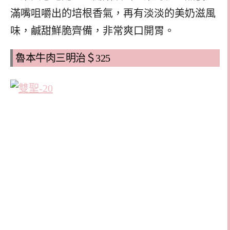
滿嘴咀嚼出的培根香氣，再有淡淡的美奶滋風
味，鹹甜鮮脆齊備，非常爽口開胃。
魯本牛肉三明治＄325