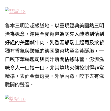
魯本三明治超級道地、
以重現經典美國熱三明
治為概念，運用全麥麵包為底夾入醃漬到恰到
好處的美國鹹牛肉、乳香濃郁瑞士起司及散發
獨有香氣與酸感的德國酸菜烤至金黃酥脆，一
口咬下牽絲起司與肉汁瞬間佔據味蕾，澎湃滋
味令人一口接一口，尤其
燒烤火候控制得非常
精準，表面金黃透亮，外酥內嫩，咬下去有滋
脆開的聲音。