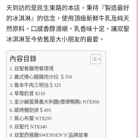
天到訪的是民生東路的本店，秉持『製造最好
的冰淇淋』的信念，使用頂級新鮮牛乳及純天
然原料。口感香醇滑順，乳香味十足，讓双聖
冰淇淋至今依舊是大小朋友的最愛。
內容目錄
双聖餐廳用餐環境
義式捲心麵雞肉沙拉 ＄350
魯本牛肉三明治＄325
草莓奶昔 $210
金沙鹹蛋黃義大利麵(煙燻鴨胸) NT$360
碳烤豬肋排＄495
蕉心布蕾 NT$295
双聖代 NT$340
双聖西餐廳SWENSEN’Sˇ品牌故事