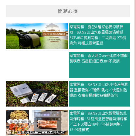
開箱心得
家電開箱｜露營&居家必備涼感神
器！SANSUI山水疾風擺頭渦輪扇
SZF-88G實測開箱｜三段風速 270度
廣角 可攜式露營風扇
家電開箱｜義大利Giaretti迷你不鏽鋼
長嘴壺 高提把細口壺304不銹鋼
家電開箱｜SANSUI 山水小植淨除濕
器 重複吸濕／環保0耗材／快速加熱
還原 衣櫥書櫃刷妝品櫥櫃茶包
家電開箱｜SANSUI山水微電腦智能
氣炸烤箱 15L旋風溫控智能氣炸烤箱
／上下火獨立溫控／不鏽鋼內膽 /
13+N種模式