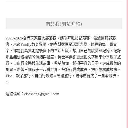
關於我(網站介紹)
2020-2026食尚玩家百大部落客、媽咪拜駐站部落客、波波黛莉部落
客、未來Family教育專欄、痞克幫家庭星球潛力獎，這裡的每一篇文
字，都是我真實走過後留下的生活片段，想用自己的感受與記憶，記錄
那些無法被複製的情緒與溫度，博士畢業卻更想把文字用來分享親子旅
行、自由行攻略與生活故事，希望陪你一起把平凡的日子，走成最美的
風景。帶著三個孩子一起看世界，把旅行變成成長，把回憶寫成故事。
Elsa｜親子旅行 × 自由行攻略 × 省錢旅行，陪你帶著孩子一起看世界。
✨
連絡信箱：
elsashang@gmail.com