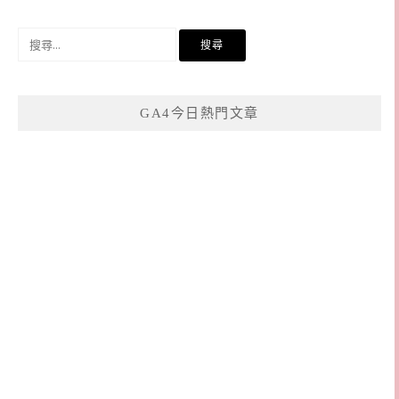
搜
尋
關
鍵
GA4今日熱門文章
字: