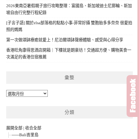
2026東南亞暑假親子旅行攻略整理：富國島、新加坡迪士尼郵輪、新加
坡自由行完整行程紀錄
[子言子語] 關於elsa部落格的點點小事-菲常好攝 雙胞胎多多奈奈 很愛拍
照的媽媽
第一次做頌缽療癒就愛上！尼泊爾頌缽聲療體驗、感受與心得分享
香港旺角康得思酒店開箱｜下樓就是朗豪坊！交通超方便、購物美食一
次滿足的香港住宿推薦
彙整
彙
整
分類
展開全部
|
收合全部
------Bali峇里島