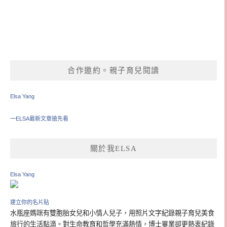
合作邀約。親子育兒閱讀
Elsa Yang
一ELSA最新文章搶先看
關於我ELSA
Elsa Yang
建立你的名片貼
水瓶座媽咪有雙胞胎女兒和小情人兒子，用照片文字紀錄親子育兒美食
旅行的生活點滴。對生命教育和哲學充滿熱情，博士畢業卻更熱衷紀錄