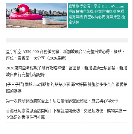
露營旅行必備｜摩肯 DR. SAVE 3in1
極度快抽充氣機 迷你充抽氣機 免插
電充氣機 真空收納必備 充氣床墊 極
度快速
星宇航空 A350-900 商務艙開箱｜新加坡飛台北完整搭乘心得，餐點、
座位、貴賓室一次分享（2026最新）
2026東南亞暑假親子旅行攻略整理：富國島、新加坡迪士尼郵輪、新加
坡自由行完整行程紀錄
[子言子語] 關於elsa部落格的點點小事-菲常好攝 雙胞胎多多奈奈 很愛拍
照的媽媽
第一次做頌缽療癒就愛上！尼泊爾頌缽聲療體驗、感受與心得分享
香港旺角康得思酒店開箱｜下樓就是朗豪坊！交通超方便、購物美食一
次滿足的香港住宿推薦