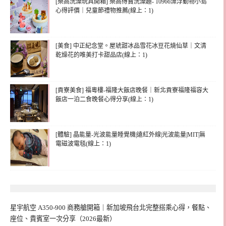
[樂高洗澡玩具開箱] 樂高得寶洗澡趣- 10966漂浮動物小島
心得評價｜兒童節禮物推薦(線上：1)
[美食] 中正紀念堂。屋琥甜冰品雪花冰豆花燒仙草｜文清
乾燥花的唯美打卡甜品店(線上：1)
[貢寮美食] 福粵樓-福隆大飯店晚餐｜新北貢寮福隆福容大
飯店一泊二食晚餐心得分享(線上：1)
[體驗] 晶能量-光波能量睡覺機|遠紅外線|光波能量|MIT|無
電磁波電毯(線上：1)
星宇航空 A350-900 商務艙開箱｜新加坡飛台北完整搭乘心得，餐點、
座位、貴賓室一次分享（2026最新）