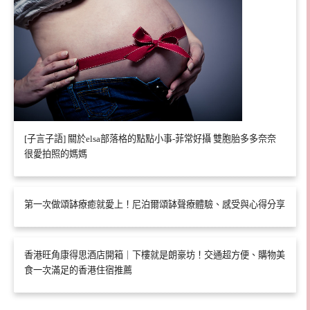
[子言子語] 關於elsa部落格的點點小事-菲常好攝 雙胞胎多多奈奈
很愛拍照的媽媽
第一次做頌缽療癒就愛上！尼泊爾頌缽聲療體驗、感受與心得分享
香港旺角康得思酒店開箱｜下樓就是朗豪坊！交通超方便、購物美
食一次滿足的香港住宿推薦