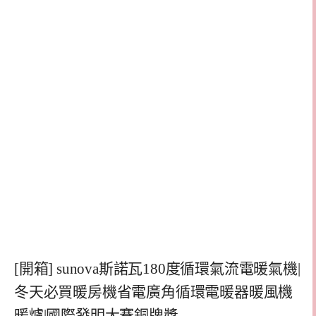
[開箱] sunova斯諾瓦180度循環氣流電暖氣機|
冬天必買暖房機省電廣角循環電暖器暖風機
暖爐|國際發明大賽銅牌獎