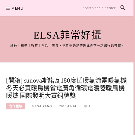
Skip
MENU
to
content
ELSA菲常好攝
旅行｜親子｜教育｜生活｜美食，把走過的路整理成你下一趟旅行的答案。
[開箱] sunova斯諾瓦180度循環氣流電暖氣機|
冬天必買暖房機省電廣角循環電暖器暖風機
暖爐|國際發明大賽銅牌獎
合作體驗
ELSA YANG
2016-12-14
1