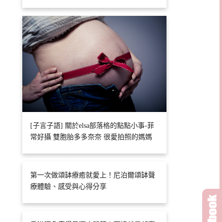
[子言子語] 關於elsa部落格的點點小事-菲
常好攝 雙胞胎多多奈奈 很愛拍照的媽媽
第一次做頌缽療癒就愛上！尼泊爾頌缽聲
療體驗、感受與心得分享