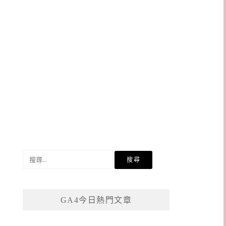
搜
尋
關
鍵
GA4今日熱門文章
字: