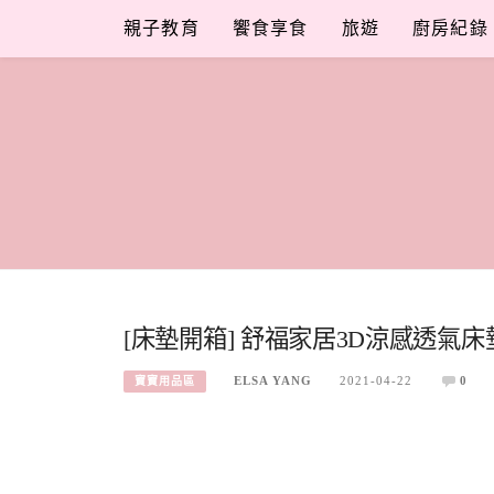
Skip
親子教育
饗食享食
旅遊
廚房紀錄
to
content
[床墊開箱] 舒福家居3D涼感透
ELSA YANG
2021-04-22
0
寶寶用品區