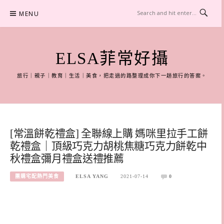
Skip
MENU
to
content
ELSA菲常好攝
旅行｜親子｜教育｜生活｜美食，把走過的路整理成你下一趟旅行的答案。
[常溫餅乾禮盒] 全聯線上購 媽咪里拉手工餅
乾禮盒｜頂級巧克力胡桃焦糖巧克力餅乾中
秋禮盒彌月禮盒送禮推薦
團購宅配熱門美食
ELSA YANG
2021-07-14
0