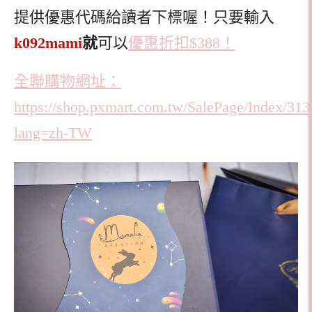
提供優惠代碼給讀者下標喔！只要輸入
k092mami
就
可以
優惠折扣$388！
全聯購物網址：
https://shop.pxmart.com.tw/SalePage/Index/31
lang=zh-TW