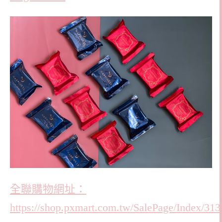
全聯購物網址：
https://shop.pxmart.com.tw/SalePage/Index/31