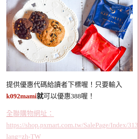
提供優惠代碼給讀者下標喔！只要輸入
k092mami
就
可以優惠388喔！
全聯購物網址：
https://shop.pxmart.com.tw/SalePage/Index/31
lang=zh-TW