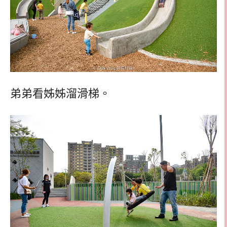
弟弟看姊姊溜滑梯。