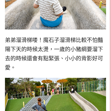
弟弟溜滑梯喽！魔石子溜滑梯比較不怕豔
陽下天的時候太燙，一歲的小豬綱要溜下
去的時候還會有點緊張、小小的背影好可
愛。