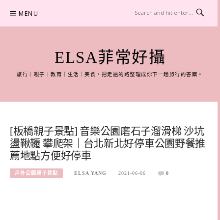
Skip
MENU
to
content
ELSA菲常好攝
旅行｜親子｜教育｜生活｜美食，把走過的路整理成你下一趟旅行的答案。
[板橋親子景點] 音樂公園磨石子溜滑梯 沙坑
盪鞦韆 攀爬架｜台北新北好停車公園野餐推
薦地點方便好停車
戶外公園親子景點
ELSA YANG
2021-06-06
0