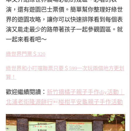
演，還有遊園巴士票價。簡單幫你整理好綠世
界的遊園攻略，讓你可以快速排隊看到每個表
演又能走最少的路帶著孩子一起參觀園區。就
一起來看看吧～
綠世界門票＄320
綠世界和小叮噹聯票只要＄599一次玩兩個地方更划
算！
歡迎繼續閱讀：
新竹摘橘子親子手作diy活動｜
北浦老街隆源餅行椪柑平安龜親子手作活動