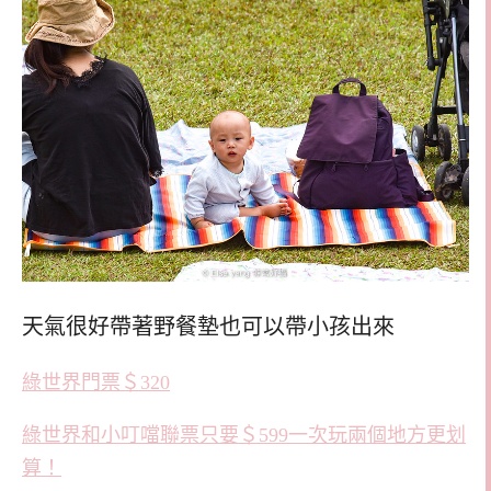
天氣很好帶著野餐墊也可以帶小孩出來
綠世界門票＄320
綠世界和小叮噹聯票只要＄599一次玩兩個地方更划
算！