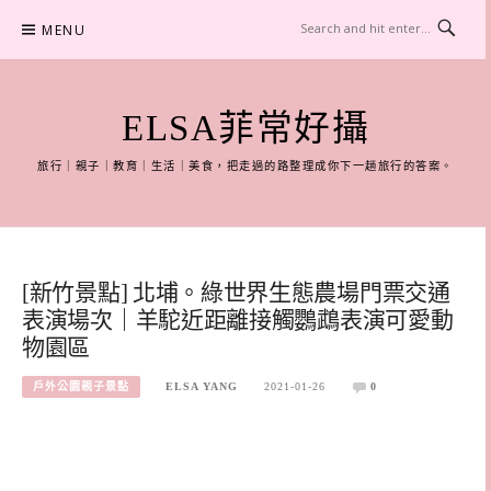
Skip
MENU
to
content
ELSA菲常好攝
旅行｜親子｜教育｜生活｜美食，把走過的路整理成你下一趟旅行的答案。
[新竹景點] 北埔。綠世界生態農場門票交通
表演場次｜羊駝近距離接觸鸚鵡表演可愛動
物園區
戶外公園親子景點
ELSA YANG
2021-01-26
0