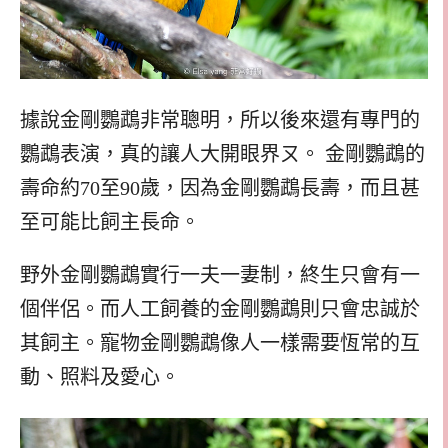
據說金剛鸚鵡非常聰明，所以後來還有專門的
鸚鵡表演，真的讓人大開眼界ㄡ。 金剛鸚鵡的
壽命約70至90歲，因為金剛鸚鵡長壽，而且甚
至可能比飼主長命。
野外金剛鸚鵡實行一夫一妻制，終生只會有一
個伴侶。而人工飼養的金剛鸚鵡則只會忠誠於
其飼主。寵物金剛鸚鵡像人一樣需要恆常的互
動、照料及愛心。