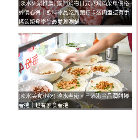
[淡水火鍋推薦] 饞鬥鍋物日式涮涮鍋菜單價格
評價心得｜飲料冰品吃到飽打卡送肉盤還有手
搖飲榮登學生最愛涮涮鍋
[淡水美食小吃] 淡水老街。日落港金品潤餅捲
春捲｜也有素食春捲