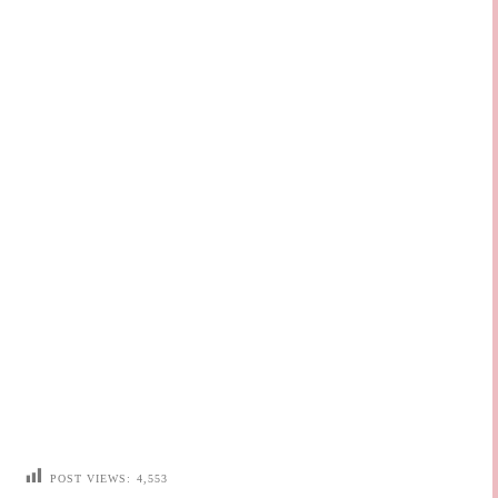
POST VIEWS:
4,553