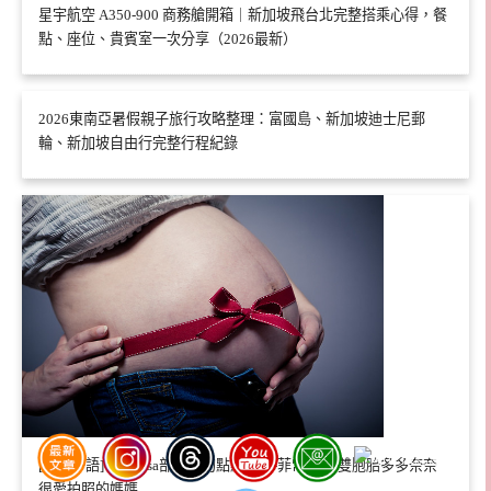
星宇航空 A350-900 商務艙開箱｜新加坡飛台北完整搭乘心得，餐
點、座位、貴賓室一次分享（2026最新）
2026東南亞暑假親子旅行攻略整理：富國島、新加坡迪士尼郵
輪、新加坡自由行完整行程紀錄
[子言子語] 關於elsa部落格的點點小事-菲常好攝 雙胞胎多多奈奈
很愛拍照的媽媽