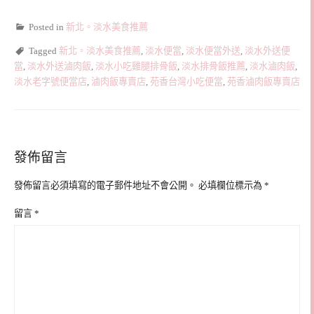
Posted in
新北。淡水美食推薦
Tagged
新北。淡水美食推薦
,
淡水便當
,
淡水便當外送
,
淡水外送便
當
,
淡水外送滷肉飯
,
淡水小吃雞腿排骨飯
,
淡水排骨飯推薦
,
淡水滷肉飯
,
淡水老字號便當店
,
滷肉飯專賣店
,
苑香台灣小吃便當
,
苑香滷肉飯專賣店
發佈留言
發佈留言必須填寫的電子郵件地址不會公開。
必填欄位標示為
*
留言
*