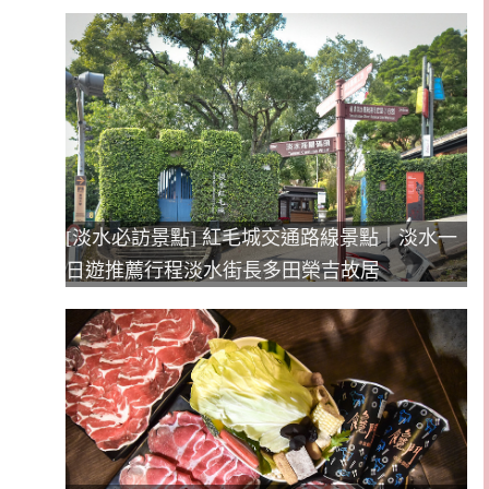
[淡水必訪景點] 紅毛城交通路線景點｜淡水一
日遊推薦行程淡水街長多田榮吉故居