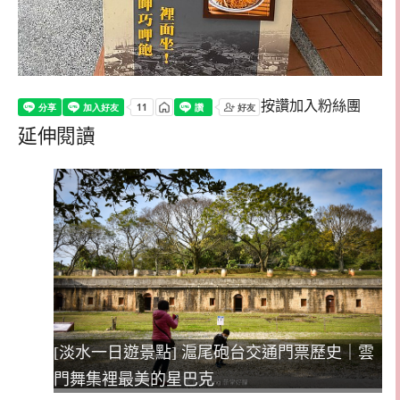
按讚加入粉絲團
延伸閱讀
[淡水一日遊景點] 滬尾砲台交通門票歷史｜雲
門舞集裡最美的星巴克