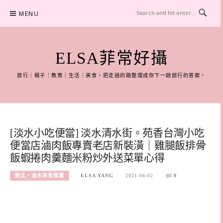
Skip
MENU
to
content
ELSA菲常好攝
旅行｜親子｜教育｜生活｜美食，把走過的路整理成你下一趟旅行的答案。
[淡水小吃便當] 淡水清水街。苑香台灣小吃
便當店滷肉飯專賣老店新裝潢｜雞腿飯排骨
飯蝦捲肉羹麵米粉炒外送菜單心得
新北。淡水美食推薦
ELSA YANG
2021-06-02
0