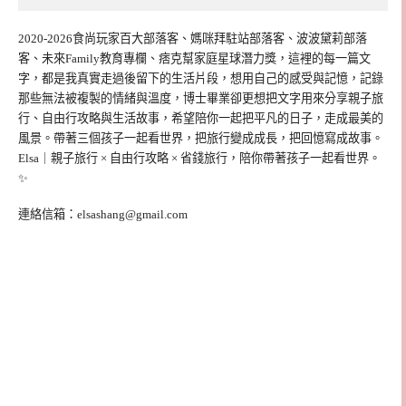
2020-2026食尚玩家百大部落客、媽咪拜駐站部落客、波波黛莉部落
客、未來Family教育專欄、痞克幫家庭星球潛力獎，這裡的每一篇文
字，都是我真實走過後留下的生活片段，想用自己的感受與記憶，記錄
那些無法被複製的情緒與溫度，博士畢業卻更想把文字用來分享親子旅
行、自由行攻略與生活故事，希望陪你一起把平凡的日子，走成最美的
風景。帶著三個孩子一起看世界，把旅行變成成長，把回憶寫成故事。
Elsa｜親子旅行 × 自由行攻略 × 省錢旅行，陪你帶著孩子一起看世界。
✨
連絡信箱：
elsashang@gmail.com