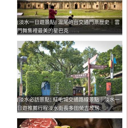
[淡水一日遊景點] 滬尾砲台交通門票歷史｜雲
門舞集裡最美的星巴克
[淡水必訪景點] 紅毛城交通路線景點｜淡水一
日遊推薦行程淡水街長多田榮吉故居