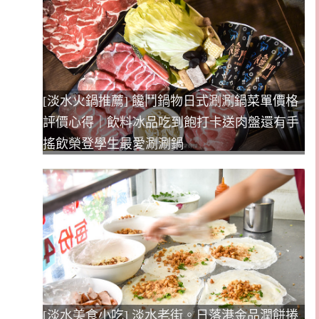
[淡水火鍋推薦] 饞鬥鍋物日式涮涮鍋菜單價格
評價心得｜飲料冰品吃到飽打卡送肉盤還有手
搖飲榮登學生最愛涮涮鍋
[淡水美食小吃] 淡水老街。日落港金品潤餅捲