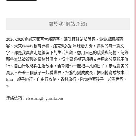
關於我(網站介紹)
2020-2026食尚玩家百大部落客、媽咪拜駐站部落客、波波黛莉部落
客、未來Family教育專欄、痞克幫家庭星球潛力獎，這裡的每一篇文
字，都是我真實走過後留下的生活片段，想用自己的感受與記憶，記錄
那些無法被複製的情緒與溫度，博士畢業卻更想把文字用來分享親子旅
行、自由行攻略與生活故事，希望陪你一起把平凡的日子，走成最美的
風景。帶著三個孩子一起看世界，把旅行變成成長，把回憶寫成故事。
Elsa｜親子旅行 × 自由行攻略 × 省錢旅行，陪你帶著孩子一起看世界。
✨
連絡信箱：
elsashang@gmail.com