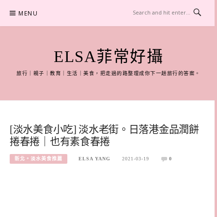
Skip
MENU
to
content
ELSA菲常好攝
旅行｜親子｜教育｜生活｜美食，把走過的路整理成你下一趟旅行的答案。
[淡水美食小吃] 淡水老街。日落港金品潤餅
捲春捲｜也有素食春捲
新北。淡水美食推薦
ELSA YANG
2021-03-19
0