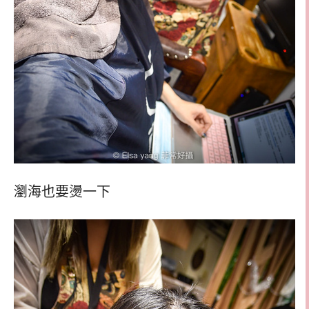
瀏海也要燙一下