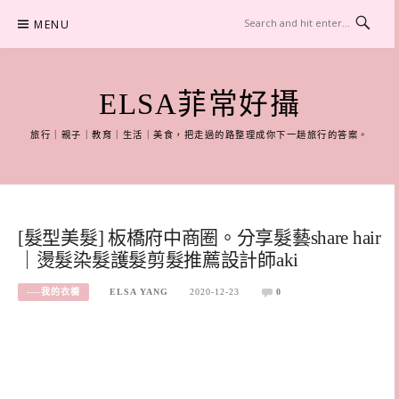
Skip
MENU
to
content
ELSA菲常好攝
旅行｜親子｜教育｜生活｜美食，把走過的路整理成你下一趟旅行的答案。
[髮型美髮] 板橋府中商圈。分享髮藝share hair
｜燙髮染髮護髮剪髮推薦設計師aki
----我的衣櫥
ELSA YANG
2020-12-23
0