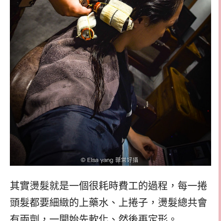
其實燙髮就是一個很耗時費工的過程，每一捲
頭髮都要細緻的上藥水、上捲子，燙髮總共會
有兩劑，一開始先軟化、然後再定形。