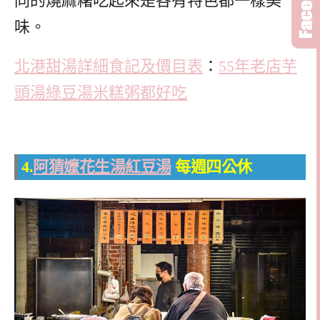
同的燒麻糬吃起來是各有特色都一樣美
味。
北港甜湯詳細食記及價目表
：
55年老店芋
頭湯綠豆湯米糕粥都好吃
4.
阿猜嬤花生湯紅豆湯
每週四公休