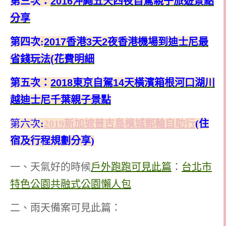
第三次：
2016
沖繩五天四夜自駕親子旅遊景點
分享
第四次
:
2017香港3天2夜香港機場到迪士尼最
省錢玩法(花費明細
第五次：
2018東京自駕14天橫濱箱根河口湖川
越迪士尼千葉親子景點
第六次
:
2019新加坡普吉島檳城郵輪自助行
(住
宿及行程規劃分享)
一、天氣好的時候
戶外跑跑可見此篇
：
台北市
特色公園共融式公園懶人包
二、雨天備案可見此篇：