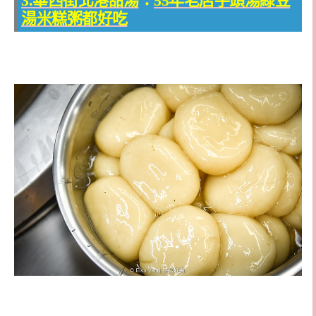
3.華西街北港甜湯
：
55年老店芋頭湯綠豆
湯米糕粥都好吃