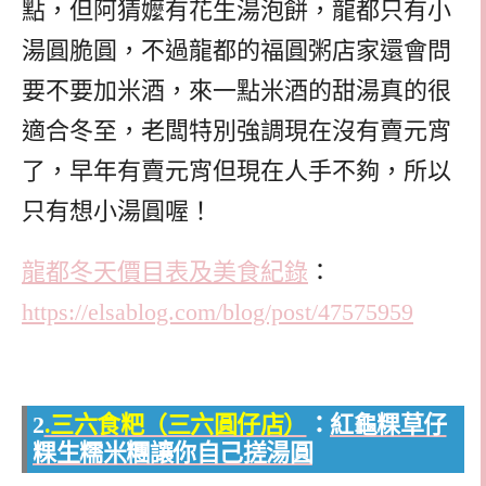
點，但阿猜嬤有花生湯泡餅，龍都只有小
湯圓脆圓，不過龍都的福圓粥店家還會問
要不要加米酒，來一點米酒的甜湯真的很
適合冬至，老闆特別強調現在沒有賣元宵
了，早年有賣元宵但現在人手不夠，所以
只有想小湯圓喔！
龍都冬天價目表及美食紀錄
：
https://elsablog.com/blog/post/47575959
2
.三六食粑（三六圓仔店）
：
紅龜粿草仔
粿生糯米糰讓你自己搓湯圓