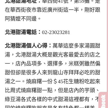
北港甜湯地址：
華西街41號，第59攤。是
在華西街夜市靠近廣州街這一半，剛好跟
阿猜嬤不同邊。
北港甜湯電話：
02-23023281
北港甜湯個人心得：
萬華這麼多家湯圓甜
湯，北港甜湯大概是觀光客最愛去的店之
一，店內品項多、選擇多，米糕粥雖然偏
甜但卻是很多人來到龍山寺拜拜必吃的甜
湯之一。燒麻糬一份＄45花生糖粉吃起來
比周式燒麻糬甜一點，但是店內的芋頭、
綠豆湯各式各樣的中式甜湯這裡都有，不