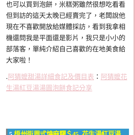
也可以買到泡餅，米糕粥雖然很想吃看看
但到訪的這天太晚已經賣完了，老闆說他
現在不喜歡開放給媒體採訪，看到我拿相
機還問我是平面還是影片，我只是小小的
部落客，單純介紹自己喜歡的在地美食給
大家啦！
.
阿猜嬤甜湯詳細食記及價目表
：
阿猜嬤花
生湯紅豆湯湯圓泡餅食記分享
5.
梧州街周式燒麻糬＄45. 花生湯紅豆湯