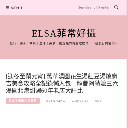
Skip
MENU
to
content
ELSA菲常好攝
旅行｜親子｜教育｜生活｜美食，把走過的路整理成你下一趟旅行的答案。
[迎冬至鬧元宵] 萬華湯圓花生湯紅豆湯燒麻
吉美食攻略全記錄懶人包｜龍都阿猜嬤三六
湯圓北港甜湯60年老店大評比
台北手搖飲冰品飲料
ELSA YANG
2020-12-13
0