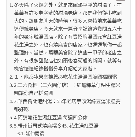
冬天除了火鍋之外，就是來碗熱呼呼的甜湯了。在
萬華有許多老字號的甜湯老店，都是我們從小吃到
大的。跟朋友聊天的時候，很多人會特地來萬華吃
這傳統老店，今天就來一篇分享記錄這幾間五六十
年的老字號湯圓店。除了有賣招牌湯圓元宵紅豆湯
花生湯之外，也有燒麻吉的店家，也通通幫你一起
整理好。當然，萬華美食除了這些一甲子的老店之
外，有很多甜點店也如雨後春筍般的新開，就等有
機會慢慢紀錄慢慢分享介紹給大家啦。
１．龍都冰果室推薦必吃花生湯湯圓脆圓福圓粥
2.三六食粑（三六圓仔店）：紅龜粿草仔粿生糯米
糰讓你自己搓湯圓
3.華西街北港甜湯：55年老店芋頭湯綠豆湯米糕粥
都好吃
4.阿猜嬤花生湯紅豆湯 每週四公休
5.梧州街周式燒麻糬＄45. 花生湯紅豆湯
延伸閱讀