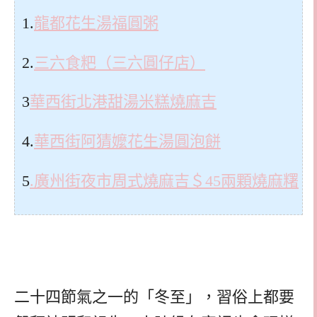
1.
龍都花生湯福圓粥
2.
三六食粑（三六圓仔店）
3
華西街北港甜湯米糕燒麻吉
4.
華西街阿猜嬤花生湯圓泡餅
5
.廣州街夜市周式燒麻吉＄45兩顆燒麻糬
二十四節氣之一的「冬至」，習俗上都要