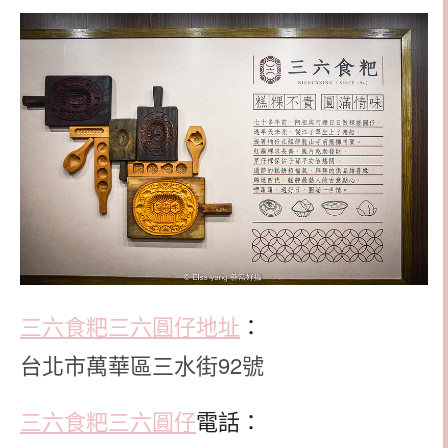
三六食粑
三六圓仔地址
：
台北市萬華區三水街92號
三六食粑三六圓仔
電話：