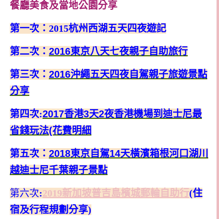
餐廳美食及當地公園分享
第一次：
2015
杭州西湖五天四夜遊記
第二次：
2016
東京八天七夜親子自助旅行
第三次：
2016
沖繩五天四夜自駕親子旅遊景點
分享
第四次
:
2017香港3天2夜香港機場到迪士尼最
省錢玩法(花費明細
第五次：
2018東京自駕14天橫濱箱根河口湖川
越迪士尼千葉親子景點
第六次
:
2019新加坡普吉島檳城郵輪自助行
(住
宿及行程規劃分享)