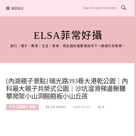
Skip
MENU
to
content
ELSA菲常好攝
旅行｜親子｜教育｜生活｜美食，把走過的路整理成你下一趟旅行的答案。
[內湖親子景點] 瑞光路393巷大港乾公園｜內
科最大親子共榮式公園｜沙坑溜滑梯盪鞦韆
攀爬架小山洞翹翹板小山丘孩
戶外公園親子景點
ELSA YANG
2020-10-23
0