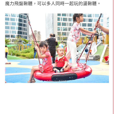
魔力飛盤鞦韆，可以多人同時一起玩的盪鞦韆。