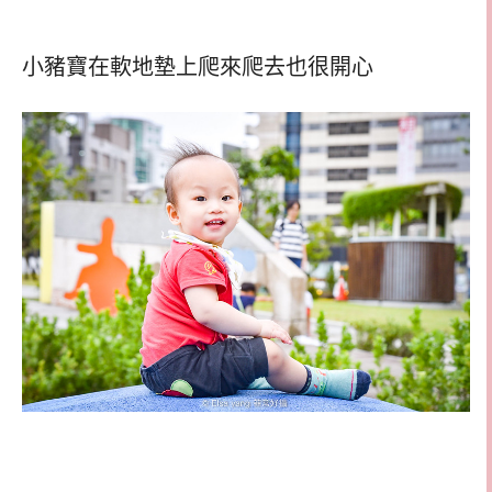
小豬寶在軟地墊上爬來爬去也很開心