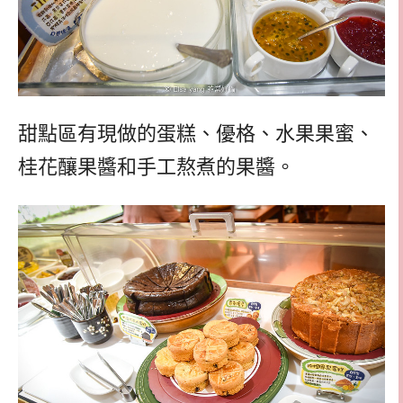
甜點區有現做的蛋糕、優格、水果果蜜、
桂花釀果醬和手工熬煮的果醬。