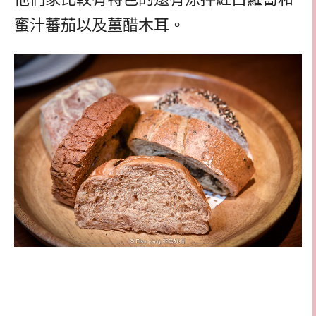
蜜汁蕃茄以及薑醋木耳。