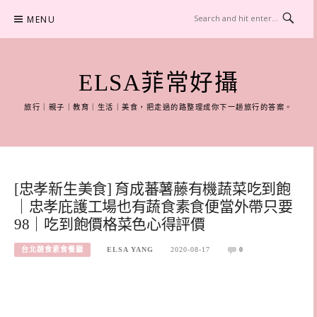
Skip
MENU
to
content
ELSA菲常好攝
旅行｜親子｜教育｜生活｜美食，把走過的路整理成你下一趟旅行的答案。
[忠孝新生美食] 育成蕃薯藤有機蔬菜吃到飽
｜忠孝庇護工場也有蔬食素食便當外帶只要
98｜吃到飽價格菜色心得評價
台北蔬食素食餐廳
ELSA YANG
2020-08-17
0