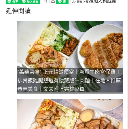
按讚加入粉絲團
延伸閱讀
[萬華美食] 正元精緻便當｜蔥爆牛肉宮保雞丁
排骨飯雞腿飯還有隱藏版牛肉麵｜在地人推薦
巷弄美食｜文末附上完整菜單