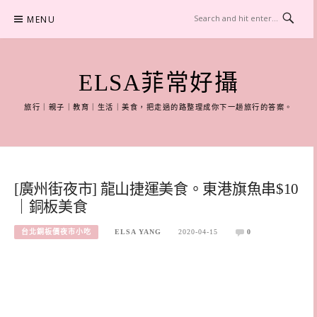
Skip
MENU
to
content
ELSA菲常好攝
旅行｜親子｜教育｜生活｜美食，把走過的路整理成你下一趟旅行的答案。
[廣州街夜市] 龍山捷運美食。東港旗魚串$10
｜銅板美食
台北銅板價夜市小吃
ELSA YANG
2020-04-15
0