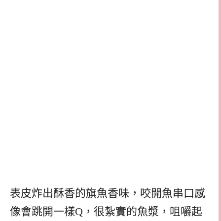
表皮炸出酥香的旗魚香味，咬開魚串口感
像會跳開一樣Q，很紮實的魚漿，咀嚼起