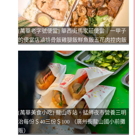
[萬華老字號便當] 華西街馬家莊便當｜一甲子
的便當店滷排骨飯雞腿飯鮮魚飯五花肉控肉飯
[萬華美食小吃] 龍山寺站。艋舺夜市營養三明
治每份＄40三份＄100 （廣州街龍山國小前攤
販）