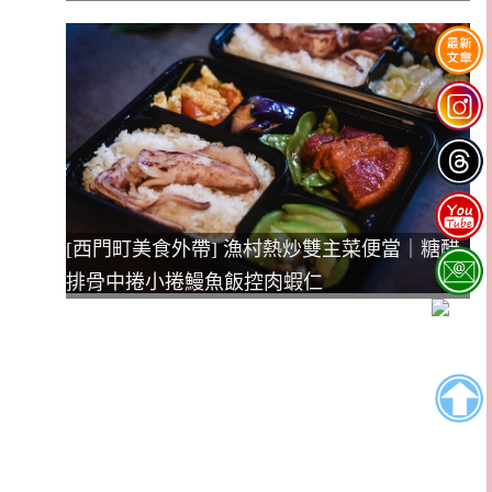
[西門町美食外帶] 漁村熱炒雙主菜便當｜糖醋
排骨中捲小捲鰻魚飯控肉蝦仁