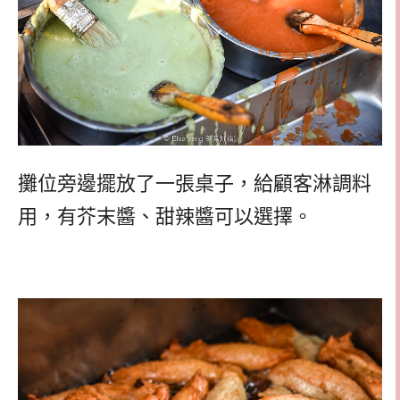
攤位旁邊擺放了一張桌子，給顧客淋調料
用，有芥末醬、甜辣醬可以選擇。