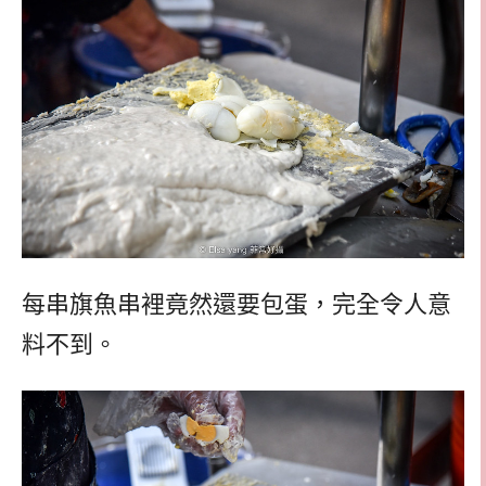
每串旗魚串裡竟然還要包蛋，完全令人意
料不到。