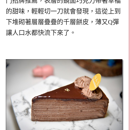
門招牌推薦，表層的鏡面巧克力帶著幸福
的甜味，輕輕切一刀就會發現，這從上到
下堆砌著層層疊疊的千層餅皮，薄又
Q
彈
讓人口水都快流下來了。