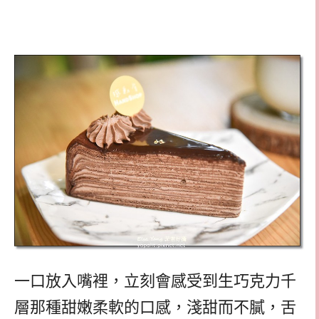
一口放入嘴裡，立刻會感受到生巧克力千
層那種甜嫩柔軟的口感，淺甜而不膩，舌