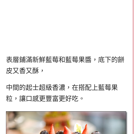
表層鋪滿新鮮藍莓和藍莓果醬，底下的餅
皮又香又酥，
中間的起士超級香濃，在搭配上藍莓果
粒，讓口感更豐富更好吃。