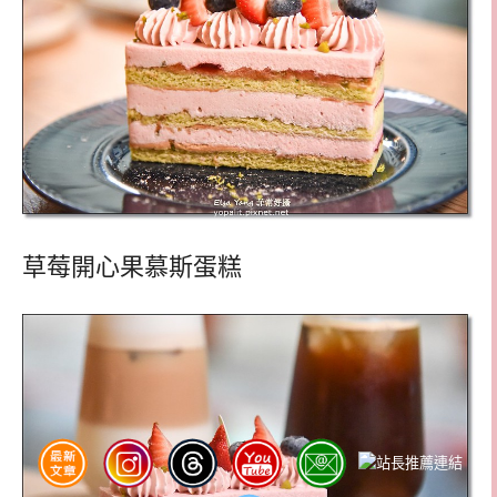
草莓開心果慕斯蛋糕