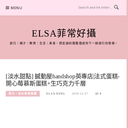
Skip
MENU
to
content
ELSA菲常好攝
旅行｜親子｜教育｜生活｜美食，把走過的路整理成你下一趟旅行的答案。
[淡水甜點] 撼動屋handshop英專店|法式蛋糕-
開心莓慕斯蛋糕+生巧克力千層
新北。淡水美食推薦
ELSA YANG
2019-12-27
0