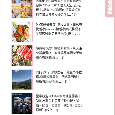
[桌遊開箱] 新天鵝堡桌遊起司天堂
冒險 VIVA TOPO 起士天堂玩法心
得｜4歲以上就能玩的兒童桌遊貓
抓老鼠玩具價格優惠(線上：1)
[菲常好攝美食] 信義世貿。麗思坊
悅香亭|leas cafe怡香亭|西式排餐下
午茶咖啡飲品無限暢飲(線上：1)
[萬華小火鍋] 豐橋涮涮鍋。萬大路
火鍋專賣店｜麻辣鍋昆布鍋菜單價
格心得評價(線上：1)
[親子旅行] 溪頭鹿谷｜鳳凰亭序住
宿-霧屋餐廳早餐中西式吃到飽｜
餐點費用心得(線上：1)
星宇航空 A350-900 商務艙開箱｜
新加坡飛台北完整搭乘心得，餐
點、座位、貴賓室一次分享（2026
最新）(線上：1)