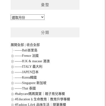
彙整
彙
整
分類
展開全部
|
收合全部
------Bali峇里島
------Frence 法國
------H.K & macaue 港澳
------ITALY 義大利
------JAPEN日本
------Korea韓國
------Singapore 新加坡
------Thai 泰國
#babycare媽媽寶寶｜親子育兒專欄
#Education § 生命教育｜教育升學專欄
#Fashion Life§ 品味生活｜隨筆專欄