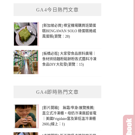
鍵
GA4今日熱門文章
字:
[新加坡必買] 樟宜機場購買班蘭蛋
糕BENGAWAN SOLO 綠蛋糕捲戚
風蛋糕(瀏覽：28)
[板橋必逛] 大家發食品原料廣場｜
食材烘焙麵粉鬆餅粉各式醬料冷凍
食品DIY大批發(瀏覽：15)
GA4即時熱門文章
[影片開箱] 無霜/窄身/展覽推薦|
直立式冷凍櫃。母奶冷凍庫超省電
｜美國Frigidaire富及第低溫冷凍櫃
260L(線上：1)