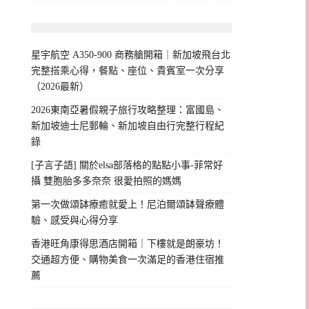
星宇航空 A350-900 商務艙開箱｜新加坡飛台北
完整搭乘心得，餐點、座位、貴賓室一次分享
（2026最新）
2026東南亞暑假親子旅行攻略整理：富國島、
新加坡迪士尼郵輪、新加坡自由行完整行程紀
錄
[子言子語] 關於elsa部落格的點點小事-菲常好
攝 雙胞胎多多奈奈 很愛拍照的媽媽
第一次做頌缽療癒就愛上！尼泊爾頌缽聲療體
驗、感受與心得分享
香港旺角康得思酒店開箱｜下樓就是朗豪坊！
交通超方便、購物美食一次滿足的香港住宿推
薦