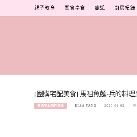
Skip
親子教育
饗食享食
旅遊
廚房紀錄
to
content
[團購宅配美食] 馬祖魚麵-兵的料
ELSA YANG
2020-01-02
團購宅配熱門美食