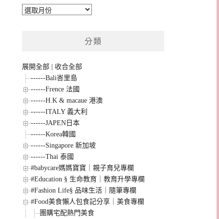
彙
整
分類
展開全部
|
收合全部
------Bali峇里島
------Frence 法國
------H.K & macaue 港澳
------ITALY 義大利
------JAPEN日本
------Korea韓國
------Singapore 新加坡
------Thai 泰國
#babycare媽媽寶寶｜親子育兒專欄
#Education § 生命教育｜教育升學專欄
#Fashion Life§ 品味生活｜隨筆專欄
#Food美食懶人包食記分享｜美食專欄
團購宅配熱門美食