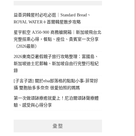
益善洞韓屋村必吃必逛｜Standard Bread、
ROYAL WATER＋首爾韓屋散步攻略
星宇航空 A350-900 商務艙開箱｜新加坡飛台北
完整搭乘心得，餐點、座位、貴賓室一次分享
（2026最新）
2026東南亞暑假親子旅行攻略整理：富國島、
新加坡迪士尼郵輪、新加坡自由行完整行程紀
錄
[子言子語] 關於elsa部落格的點點小事-菲常好
攝 雙胞胎多多奈奈 很愛拍照的媽媽
第一次做頌缽療癒就愛上！尼泊爾頌缽聲療體
驗、感受與心得分享
彙整