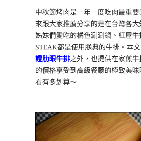
中秋節烤肉是一年一度吃肉最重要的
來跟大家推薦分享的是在台灣各大
姊妹們愛吃的橘色涮涮鍋、紅屋牛排
STEAK都是使用朕典的牛排。本
證肋眼牛排
之外，也提供在家煎牛
的價格享受到高級餐廳的極致美
看有多划算～