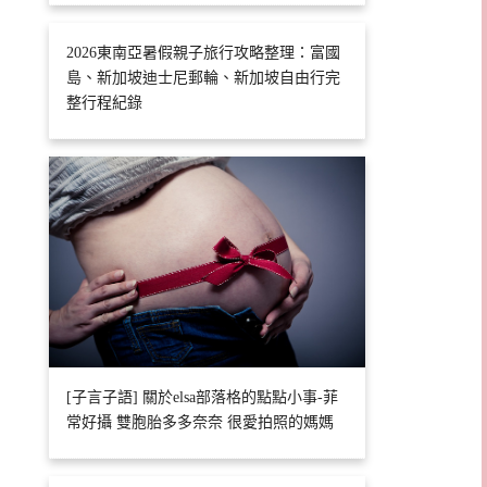
2026東南亞暑假親子旅行攻略整理：富國
島、新加坡迪士尼郵輪、新加坡自由行完
整行程紀錄
[子言子語] 關於elsa部落格的點點小事-菲
常好攝 雙胞胎多多奈奈 很愛拍照的媽媽