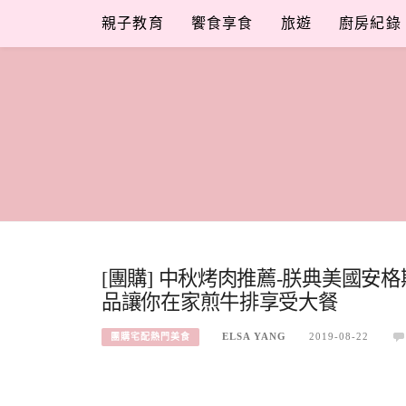
Skip
親子教育
饗食享食
旅遊
廚房紀錄
to
content
[團購] 中秋烤肉推薦-朕典美國安格
品讓你在家煎牛排享受大餐
ELSA YANG
2019-08-22
團購宅配熱門美食