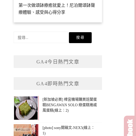
第一次做頌缽療癒就愛上！尼泊爾頌缽聲
療體驗、感受與心得分享
搜
尋
關
鍵
GA4今日熱門文章
字:
GA4即時熱門文章
[新加坡必買] 樟宜機場購買班蘭蛋
糕BENGAWAN SOLO 綠蛋糕捲戚
風蛋糕(線上：2)
[photo] sony開箱文-NEX5(線上：
1)