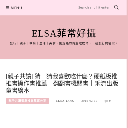
Skip
MENU
to
content
ELSA菲常好攝
旅行｜親子｜教育｜生活｜美食，把走過的路整理成你下一趟旅行的答案。
[親子共讀] 猜一猜我喜歡吃什麼？硬紙板推
推書操作書推薦｜翻翻書機關書｜禾流出版
童書繪本
親子共讀書單推薦教案分享
ELSA YANG
2019-02-10
0