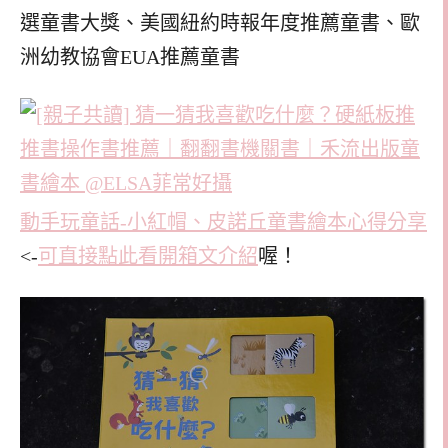
選童書大獎、美國紐約時報年度推薦童書、歐
洲幼教協會EUA推薦童書
動手玩童話-小紅帽、皮諾丘童書繪本心得分享
<-
可直接點此看開箱文介紹
喔！