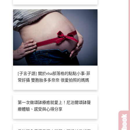
[子言子語] 關於elsa部落格的點點小事-菲
常好攝 雙胞胎多多奈奈 很愛拍照的媽媽
第一次做頌缽療癒就愛上！尼泊爾頌缽聲
療體驗、感受與心得分享