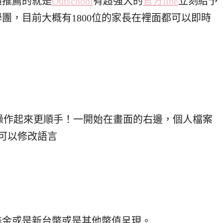
超推薦的就是
Outschool
有超強大的
官方line
立刻給予
團，目前大概有1800位的家長在裡面都可以即時
操作起來更順手！一開始在畫面的右邊，個人檔案
地方就可以修改語言
美金或是新台幣或是其他幣值呈現。