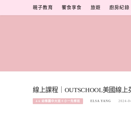
Skip
親子教育
饗食享食
旅遊
廚房紀錄
to
content
線上課程｜OUTSCHOOL美國線
ELSA YANG
2024-0
4-6 幼稚園中大班＋小一先修班