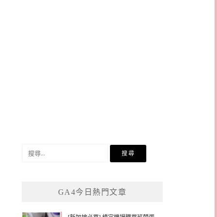
搜
尋
關
鍵
GA4今日熱門文章
字: