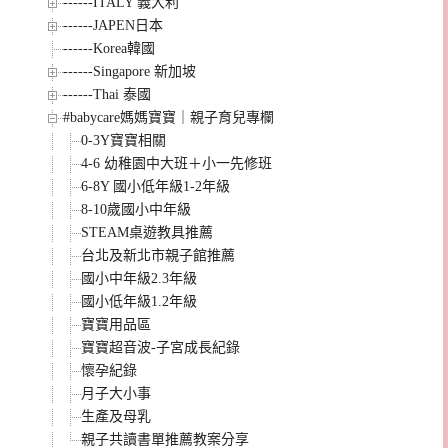
------ITALY 義大利
------JAPEN日本
------Korea韓國
------Singapore 新加坡
------Thai 泰國
#babycare媽媽寶寶｜親子育兒專欄
0-3Y寶寶相關
4-6 幼稚園中大班＋小一先修班
6-8Y 國小低年級1-2年級
8-10歲國小中年級
STEAM桌遊教具推薦
台北及新北市親子館推薦
國小中年級2.3年級
國小低年級1.2年級
寶寶用品區
寶寶超音波-子宮成長紀錄
懷孕紀錄
月子大小事
生產及母乳
親子共讀書單推薦教案分享