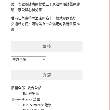
第一次做頌缽療癒就愛上！尼泊爾頌缽聲療體
驗、感受與心得分享
香港旺角康得思酒店開箱｜下樓就是朗豪坊！
交通超方便、購物美食一次滿足的香港住宿推
薦
彙整
彙
整
分類
展開全部
|
收合全部
------Bali峇里島
------Frence 法國
------H.K & macaue 港澳