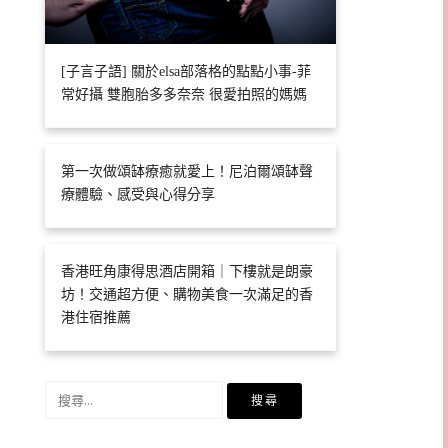
[子言子語] 關於elsa部落格的點點小事-菲
常好攝 雙胞胎多多奈奈 很愛拍照的媽媽
第一次做頌缽療癒就愛上！尼泊爾頌缽聲
療體驗、感受與心得分享
香港旺角康得思酒店開箱｜下樓就是朗豪
坊！交通超方便、購物美食一次滿足的香
港住宿推薦
搜
尋
關