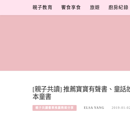
Skip
親子教育
饗食享食
旅遊
廚房紀錄
to
content
[親子共讀] 推薦寶寶有聲書、童
本童書
ELSA YANG
2019-01-0
親子共讀書單推薦教案分享