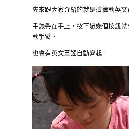
先來跟大家介紹的就是這律動英文童謠搭
手錶帶在手上，按下過幾個按鈕就
動手臂，
也會有英文童謠自動響起！