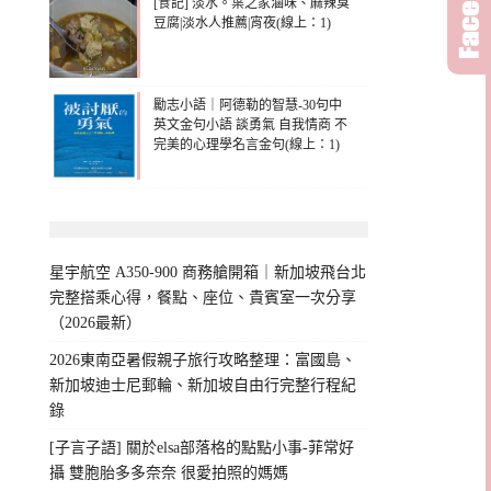
[食記] 淡水。葉之家滷味、麻辣臭
豆腐|淡水人推薦|宵夜(線上：1)
勵志小語｜阿德勒的智慧-30句中
英文金句小語 談勇氣 自我情商 不
完美的心理學名言金句(線上：1)
星宇航空 A350-900 商務艙開箱｜新加坡飛台北
完整搭乘心得，餐點、座位、貴賓室一次分享
（2026最新）
2026東南亞暑假親子旅行攻略整理：富國島、
新加坡迪士尼郵輪、新加坡自由行完整行程紀
錄
[子言子語] 關於elsa部落格的點點小事-菲常好
攝 雙胞胎多多奈奈 很愛拍照的媽媽