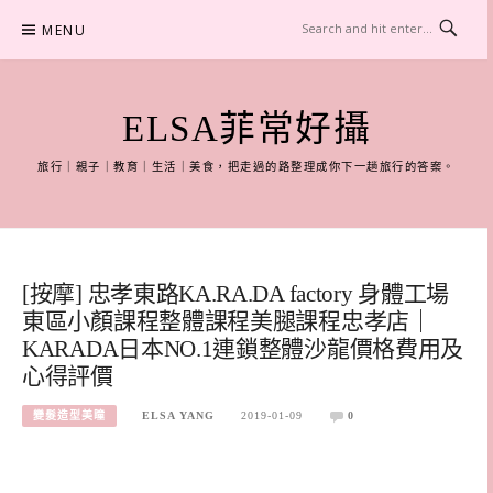
Skip
MENU
to
content
ELSA菲常好攝
旅行｜親子｜教育｜生活｜美食，把走過的路整理成你下一趟旅行的答案。
[按摩] 忠孝東路KA.RA.DA factory 身體工場
東區小顏課程整體課程美腿課程忠孝店｜
KARADA日本NO.1連鎖整體沙龍價格費用及
心得評價
變髮造型美瞳
ELSA YANG
2019-01-09
0