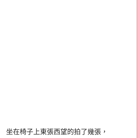
坐在椅子上東張西望的拍了幾張，