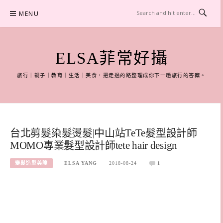
Skip
MENU
to
content
ELSA菲常好攝
旅行｜親子｜教育｜生活｜美食，把走過的路整理成你下一趟旅行的答案。
台北剪髮染髮燙髮|中山站TeTe髮型設計師
MOMO專業髮型設計師tete hair design
變髮造型美瞳
ELSA YANG
2018-08-24
1