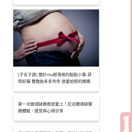
[子言子語] 關於elsa部落格的點點小事-菲
常好攝 雙胞胎多多奈奈 很愛拍照的媽媽
第一次做頌缽療癒就愛上！尼泊爾頌缽聲
療體驗、感受與心得分享