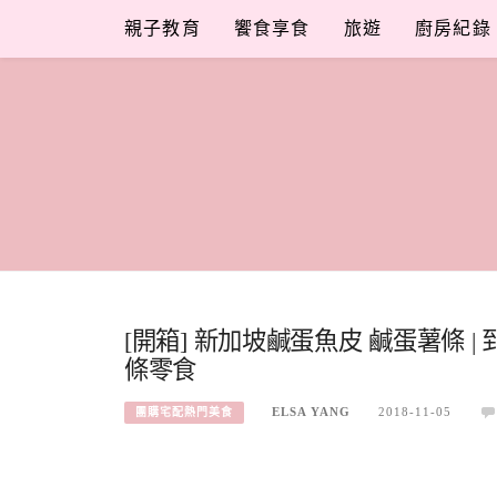
Skip
親子教育
饗食享食
旅遊
廚房紀錄
to
content
[開箱] 新加坡鹹蛋魚皮 鹹蛋薯條
條零食
ELSA YANG
2018-11-05
團購宅配熱門美食