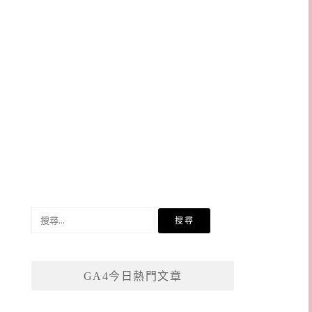
搜
尋
關
鍵
GA4今日熱門文章
字: