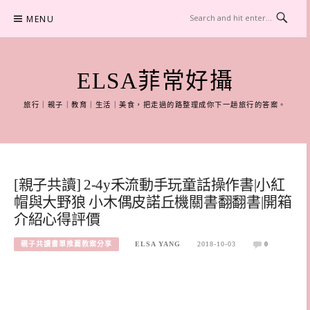
Skip
MENU
to
content
ELSA菲常好攝
旅行｜親子｜教育｜生活｜美食，把走過的路整理成你下一趟旅行的答案。
[親子共讀] 2-4y禾流動手玩童話操作書|小紅
帽與大野狼 小木偶皮諾丘機關書翻翻書|開箱
介紹心得評價
親子共讀書單推薦教案分享
ELSA YANG
2018-10-03
0