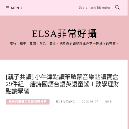
Skip
MENU
to
content
ELSA菲常好攝
旅行｜親子｜教育｜生活｜美食，把走過的路整理成你下一趟旅行的答案。
[親子共讀] 小牛津點讀筆啟蒙音樂點讀寶盒
29件組｜唐詩國語台語英語童謠＋數學理財
點讀學習
親子共讀書單推薦教案分享
ELSA YANG
2018-08-07
0