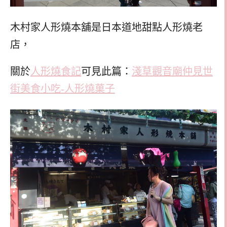
木村家人形燒本舖是日本道地甜點人形燒老
店，
關於
人形燒食記
可見此篇：
淺草觀音廟仲見世
街美食小吃-人形燒菓子