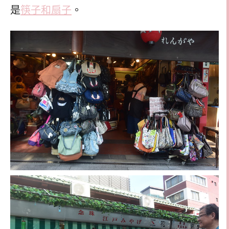
是
筷子和扇子
。