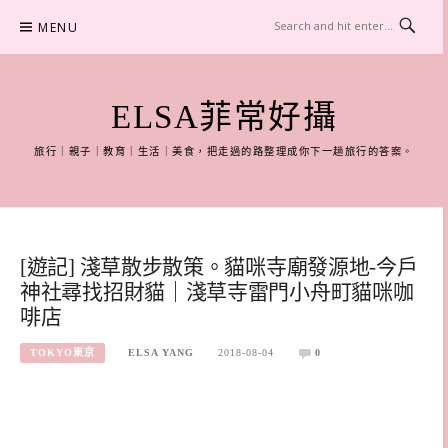
Skip
MENU
to
content
ELSA菲常好攝
旅行｜親子｜教育｜生活｜美食，把走過的路整理成你下一趟旅行的答案。
[遊記] 淺草散步散策。貓咪寺廟發源地-今戶
神社尋找招財貓｜淺草寺雷門小舟町貓咪咖
啡店
TOKYO東京
ELSA YANG
2018-08-04
0