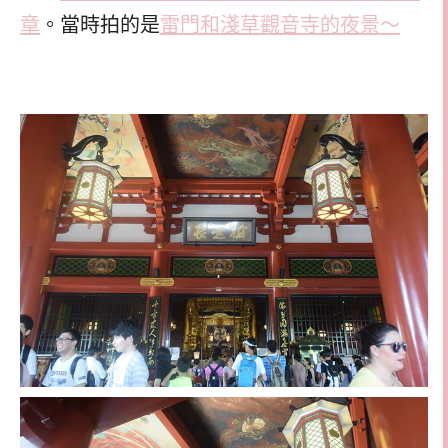
章
。當時拍的是
雷門和淺草觀音寺的夜景～