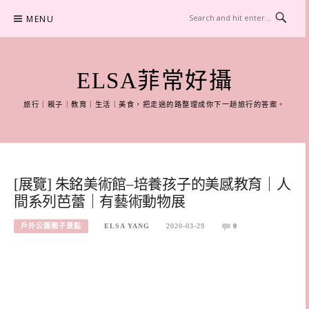
Skip
MENU
to
content
ELSA菲常好攝
旅行｜親子｜教育｜生活｜美食，把走過的路整理成你下一趟旅行的答案。
[展覽] 朱銘美術館–培養孩子的美感教育｜人
間系列芭蕾｜有藝術動物展
戶外公園親子景點
ELSA YANG
2020-03-29
0