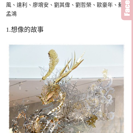
風、達利、廖堉安、劉其偉、劉哲榮、歐豪年、蘇
孟鴻
1.想像的故事