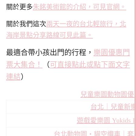
關於更多
朱銘美術館的介紹，可見官網。
關於我們這次
兩天一夜的台北輕旅行，北
海岸景點分享路線可見此篇。
最適合帶小孩出門的行程，
樂園優惠門
票大集合！
（
可直接點此或點下面文字
連結
）
兒童樂園動物園優
台北｜兒童新
遊戲愛樂園 Yukids 
台北動物園・貓空纜車｜套