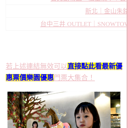
新北｜金山朱
台中三井 OUTLET｜SNOW
若上述連結無效可以
直接點此看最新優
惠票價
樂園優惠
門票大集合！