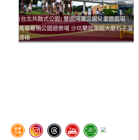
[台北共融式公園] 雙園河濱公園兒童遊戲場｜
萬華雁鴨公園遊樂場 沙坑攀爬架超大磨石子溜
滑梯