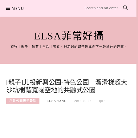
Skip
MENU
to
content
ELSA菲常好攝
旅行｜親子｜教育｜生活｜美食，把走過的路整理成你下一趟旅行的答案。
[親子]北投新興公園-特色公園｜溜滑梯超大
沙坑樹蔭寬闊空地的共融式公園
戶外公園親子景點
ELSA YANG
2018-05-02
1