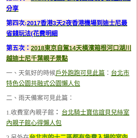
分享
第四次:
2017香港3天2夜香港機場到迪士尼最
省錢玩法(花費明細
第五次：
2018東京自駕14天橫濱箱根河口湖川
越迪士尼千葉親子景點
一、天氣好的時候
戶外跑跑可見此篇
：
台北市
特色公園共融式公園懶人包
二、雨天備案可見此篇：
1.收費室內親子館
：
台北騎士寶信誼貝兒絲室
內親子館心得懶人包
2.另外在
台北市的十二區都有免費入場的室內