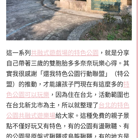
這一系列
共融式遊戲場的特色公園
，就是分享
自己帶著三歲的雙胞胎多多奈奈玩樂心得。其
實我很感謝「還我特色公園行動聯盟」（特公
盟）的推動，才能讓孩子門現在有這麼多的
特
色公園可以玩樂
，因為住在台北，活動範圍也
在台北新北市為主，所以就整理了
台北的特色
公園共融式遊樂場
給大家。這種免費的親子景
點不僅好玩又有特色，有的公園有盪鞦韆、有
的公園是原盤式鞦韆或鳥籠鞦韆，有的地方是