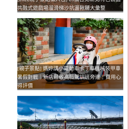
共融式遊戲場溜滑梯沙坑盪鞦韆大彙整
[親子景點] 媽妳講小電動車卡丁車機械裝甲車
暑假對戰｜新店莊敬高職駕訓班旁邊｜費用心
得評價