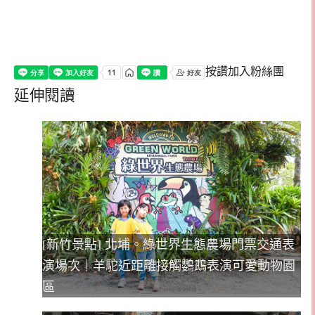
按讚加入粉絲團
延伸閱讀
[新竹景點] 北埔。綠世界生態農場門票交通表
演場次｜羊駝近距離接觸鸚鵡表演可愛動物園
區