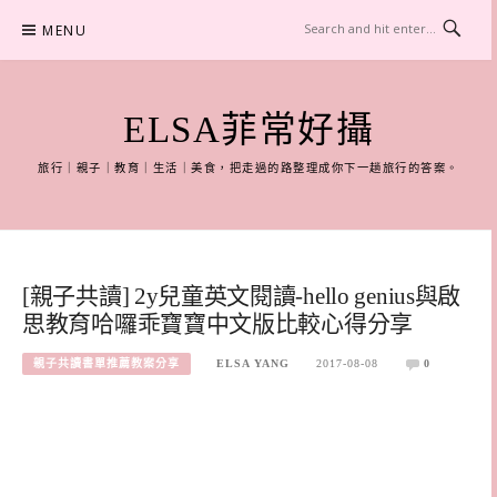
Skip
MENU
to
content
ELSA菲常好攝
旅行｜親子｜教育｜生活｜美食，把走過的路整理成你下一趟旅行的答案。
[親子共讀] 2y兒童英文閱讀-hello genius與啟
思教育哈囉乖寶寶中文版比較心得分享
親子共讀書單推薦教案分享
ELSA YANG
2017-08-08
0