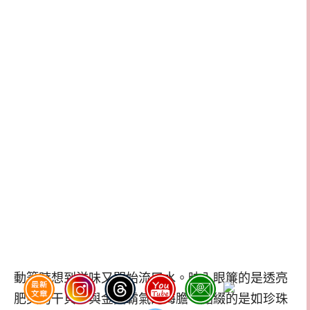
動筆時想到滋味又開始流口水。映入眼簾的是透亮
肥美的干貝，與金黃霸氣的海膽，點綴的是如珍珠