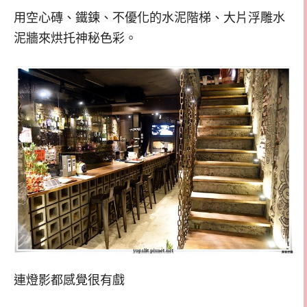
用空心磚、鐵鍊、不優化的水泥階梯、大片浮雕水
泥牆來烘托神秘色彩。
連燈影都感覺很有戲