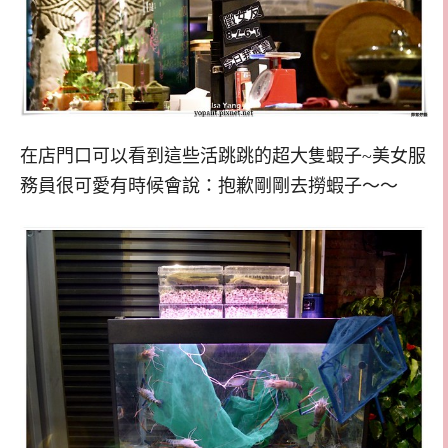
在店門口可以看到這些活跳跳的超大隻蝦子~美女服
務員很可愛有時候會說：抱歉剛剛去撈蝦子～～