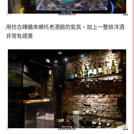
用仿古磚牆來襯托老酒館的氣氛，加上一整排洋酒
非常有感覺