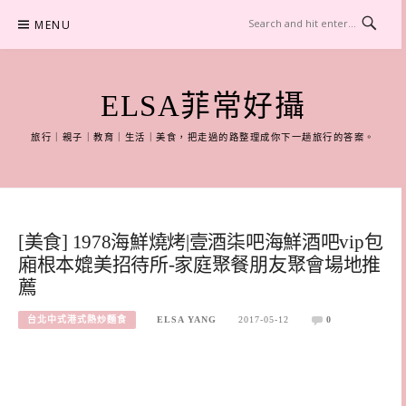
Skip
MENU
to
content
ELSA菲常好攝
旅行｜親子｜教育｜生活｜美食，把走過的路整理成你下一趟旅行的答案。
[美食] 1978海鮮燒烤|壹酒柒吧海鮮酒吧vip包
廂根本媲美招待所-家庭聚餐朋友聚會場地推
薦
台北中式港式熱炒麵食
ELSA YANG
2017-05-12
0