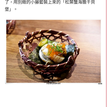
了，用別緻的小藤籃裝上來的「松葉蟹海膽干貝
堡」。