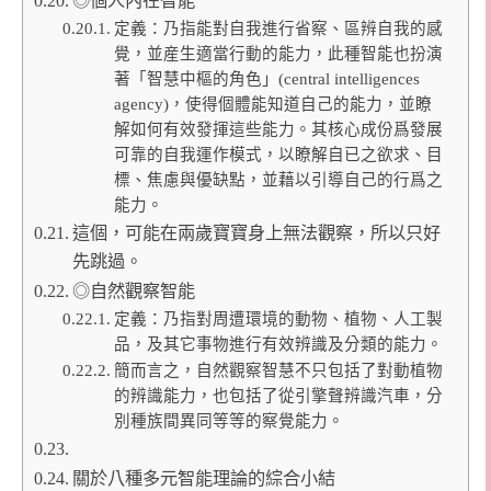
◎個人內在智能
定義：乃指能對自我進行省察、區辨自我的感
覺，並産生適當行動的能力，此種智能也扮演
著「智慧中樞的角色」(central intelligences
agency)，使得個體能知道自己的能力，並瞭
解如何有效發揮這些能力。其核心成份爲發展
可靠的自我運作模式，以瞭解自已之欲求、目
標、焦慮與優缺點，並藉以引導自己的行爲之
能力。
這個，可能在兩歲寶寶身上無法觀察，所以只好
先跳過。
◎自然觀察智能
定義：乃指對周遭環境的動物、植物、人工製
品，及其它事物進行有效辨識及分類的能力。
簡而言之，自然觀察智慧不只包括了對動植物
的辨識能力，也包括了從引擎聲辨識汽車，分
別種族間異同等等的察覺能力。
關於八種多元智能理論的綜合小結