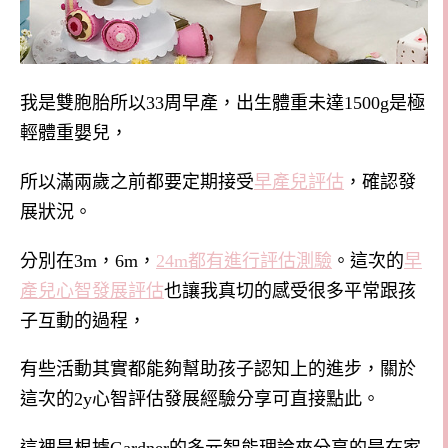
我是雙胞胎所以
33
周早產，出生體重未達
1500g
是極
輕體重嬰兒，
所以滿兩歲之前都要定期接受
早產兒評估
，確認發
展狀況。
分別在3m，6m，
24m都有進行評估測驗
。
這次的
早
產兒心智發展評估
也讓我真切的感受很多平常跟孩
子互動的過程，
有些活動其實都能夠幫助孩子認知上的進步，關於
這次的2y心智評估發展經驗分享可直接點此。