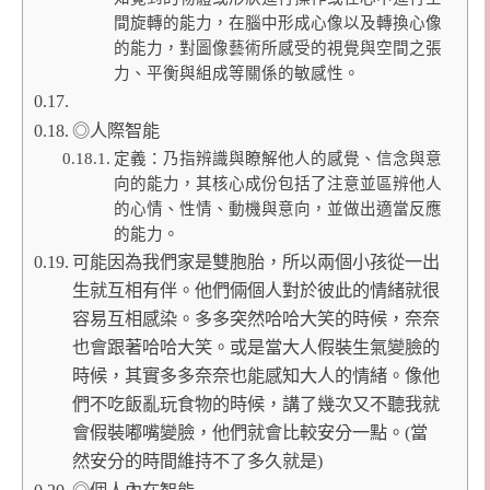
間旋轉的能力，在腦中形成心像以及轉換心像
的能力，對圖像藝術所感受的視覺與空間之張
力、平衡與組成等關係的敏感性。
◎人際智能
定義：乃指辨識與瞭解他人的感覺、信念與意
向的能力，其核心成份包括了注意並區辨他人
的心情、性情、動機與意向，並做出適當反應
的能力。
可能因為我們家是雙胞胎，所以兩個小孩從一出
生就互相有伴。他們倆個人對於彼此的情緒就很
容易互相感染。多多突然哈哈大笑的時候，奈奈
也會跟著哈哈大笑。或是當大人假裝生氣變臉的
時候，其實多多奈奈也能感知大人的情緒。像他
們不吃飯亂玩食物的時候，講了幾次又不聽我就
會假裝嘟嘴變臉，他們就會比較安分一點。(當
然安分的時間維持不了多久就是)