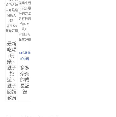
最新
吃喝
羽亦雙菲
玩
粉絲團
樂、
親子
多多
旅
奈奈
遊、
的成
親子
長記
閱讀
錄
教育