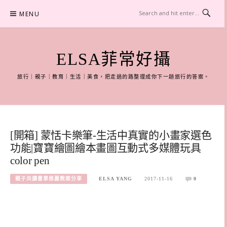
Skip
MENU
to
content
ELSA菲常好攝
旅行｜親子｜教育｜生活｜美食，把走過的路整理成你下一趟旅行的答案。
[開箱] 蒙恬卡樂筆-生活中真實的小畫家選色
功能|寶寶繪圖繪本畫圖互動式多媒體玩具
color pen
親子共讀書單推薦教案分享
ELSA YANG
2017-11-16
0