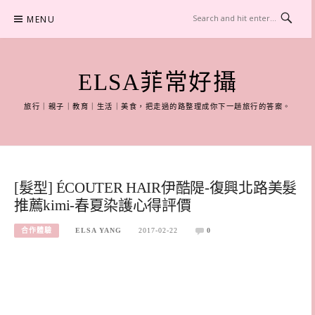
Skip
MENU
to
content
ELSA菲常好攝
旅行｜親子｜教育｜生活｜美食，把走過的路整理成你下一趟旅行的答案。
[髮型] ÉCOUTER HAIR伊酷隄-復興北路美髮
推薦kimi-春夏染護心得評價
合作體驗
ELSA YANG
2017-02-22
0