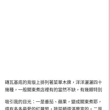
磚瓦基底的背版上排列著菜單木牌，洋洋灑灑四十
幾種，一般關東煮店裡有的當然不缺，有幾類特別
吸引我的目光：一是番茄、蘋果，變成關東煮耶，
還有多多最愛的紅蘿蔔，蔬菜類還滿豐富的。二是