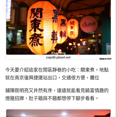
今天要介紹這家在鬧區靜巷的小吃：關東煮。地點
就在南京復興捷運站出口，交通很方便，攤位
鋪陳既明亮又井然有序，遠遠就能看見饒富情趣的
燈籠招牌，肚子餓與不餓都想停下腳步看看。