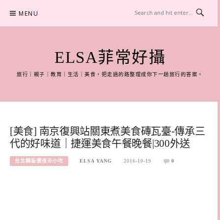
Skip
MENU
to
content
ELSA菲常好攝
旅行｜親子｜教育｜生活｜美食，把走過的路整理成你下一趟旅行的答案。
[美食] 南京復興站關東煮美食磚瓦臺-傳承三
代的好味道｜捷運美食午餐晚餐|300外送
台北銅板價夜市小吃
ELSA YANG
2016-10-19
0