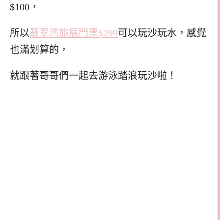
$100，
所以
翡翠灣旅展門票$299
可以玩沙玩水，感覺
也滿划算的，
就跟著哥哥們一起去游泳踏浪玩沙啦！