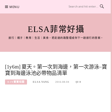
Skip
MENU
to
content
ELSA菲常好攝
旅行｜親子｜教育｜生活｜美食，把走過的路整理成你下一趟旅行的答案。
[1y6m] 夏天。第一次到海邊，第一次游泳–寶
寶到海邊泳池必帶物品清單
0-3Y寶寶相關
ELSA YANG
2016-08-04
0