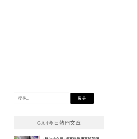
搜
尋
關
鍵
GA4今日熱門文章
字: