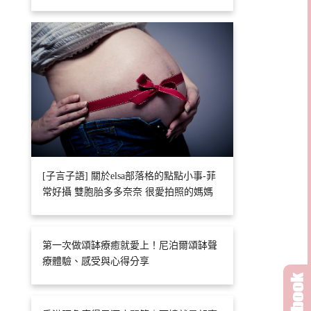
[子言子語] 關於elsa部落格的點點小事-菲
常好攝 雙胞胎多多奈奈 很愛拍照的媽媽
第一次做頌缽療癒就愛上！尼泊爾頌缽聲
療體驗、感受與心得分享