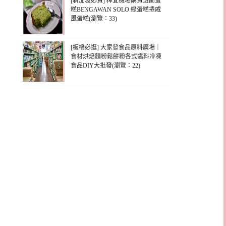
[新加坡必買] 樟宜機場購買班蘭蛋
糕BENGAWAN SOLO 綠蛋糕捲戚
風蛋糕(瀏覽：33)
[板橋必逛] 大家發食品原料廣場｜
食材烘焙麵粉鬆餅粉各式醬料冷凍
食品DIY大批發(瀏覽：22)