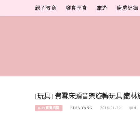
Skip
親子教育
饗食享食
旅遊
廚房紀錄
to
content
[玩具] 費雪床頭音樂旋轉玩具|叢
ELSA YANG
2016-01-22
0
0-3Y寶寶相關