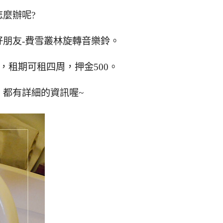
麼辦呢?
朋友-費雪叢林旋轉音樂鈴。
00，租期可租四周，押金500。
，都有詳細的資訊喔~