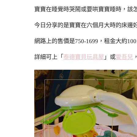
寶寶在睡覺時哭鬧或要哄寶寶睡時，該怎
今日分享的是寶寶在六個月大時的床邊好
網路上的售價是750-1699，租金大約1
詳細可上「
泰德寶貝玩具屋
」或
愛吾兒