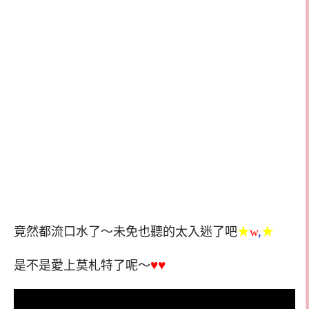
竟然都流口水了～未免也聽的太入迷了吧
★
w
,
★
♥♥
是不是愛上莫札特了呢～