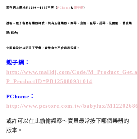
現在網上價格約1290～1485不等（
PChome
＆
親子網
）
說明→骰子各面有樂器符號，共有五種樂器，鋼琴、直笛、豎琴、提琴、法國號 + 管弦樂
隊(綜合)
☆圓角設計以防孩子受傷，音樂盒也不會容易毀壞。
親子網：
http://www.malldj.com/Code/M_Product_Get.a
P_ProductID=PB125080931014
PChome：
http://www.pcstore.com.tw/babylux/M12202686
或許可以在此偷偷觀察～寶貝最常按下哪個樂器的
版本。