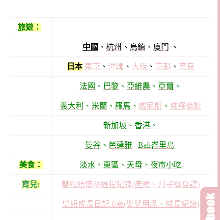
旅遊：
中國
、
杭州
、
烏鎮
、
廈門
、
日本
東京
、
沖繩
、
大阪
、
京都
、
奈良
法國
、
巴黎
、
亞維農
、
亞爾
、
義大利
、
米蘭
、
羅馬
、
威尼斯
、
佛羅倫斯
新加坡、
香港、
曼谷
、
芭達雅
Bali峇里島
美食：
淡水
、
東區
、
天母
、
夜市小吃
育兒:
雙胞胎懷孕過程紀錄(產檢、月子餐食譜)
雙妞成長日記-0歲(嬰兒用品、成長紀錄)