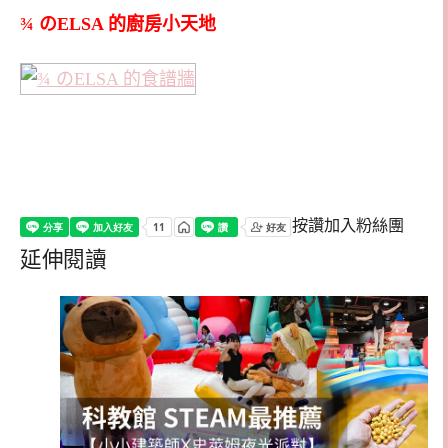
¾ のELSA 的廚房小天地
按讚加入粉絲團
延伸閱讀