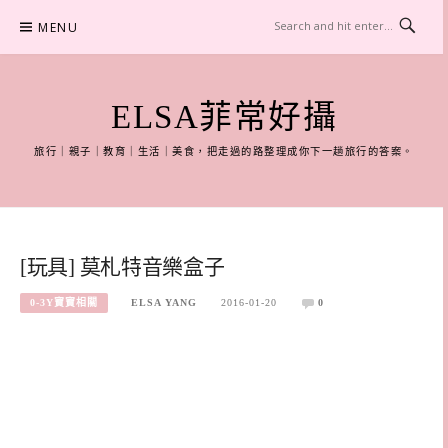
Skip
MENU
to
content
ELSA菲常好攝
旅行｜親子｜教育｜生活｜美食，把走過的路整理成你下一趟旅行的答案。
[玩具] 莫札特音樂盒子
0-3Y寶寶相關
ELSA YANG
2016-01-20
0