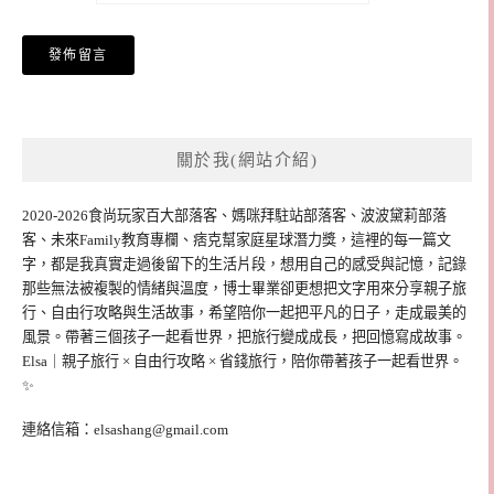
關於我(網站介紹)
2020-2026食尚玩家百大部落客、媽咪拜駐站部落客、波波黛莉部落
客、未來Family教育專欄、痞克幫家庭星球潛力獎，這裡的每一篇文
字，都是我真實走過後留下的生活片段，想用自己的感受與記憶，記錄
那些無法被複製的情緒與溫度，博士畢業卻更想把文字用來分享親子旅
行、自由行攻略與生活故事，希望陪你一起把平凡的日子，走成最美的
風景。帶著三個孩子一起看世界，把旅行變成成長，把回憶寫成故事。
Elsa｜親子旅行 × 自由行攻略 × 省錢旅行，陪你帶著孩子一起看世界。
✨
連絡信箱：
elsashang@gmail.com