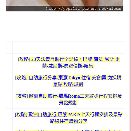
[攻略] 23天法義自助行全記錄。巴黎-南法-尼斯-米
蘭-威尼斯-佛羅倫斯-羅馬
[攻略]
自助旅行分享-
東京Tokyo
住宿|美食|藥妝|採購|
景點|攻略|規劃
[攻略] 歐洲自助旅行-
羅馬R
oma
三天散步行程安排及
景點規劃
[攻略] 歐洲自助旅行-巴黎
PARIS七天行程安排及景點
路線住宿購物分享