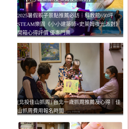
2025暑假親子景點推薦必訪｜科教館650坪
STEAM樂園《小小建築師×史萊姆夜光派對》
開箱心得評價 優惠門票
[北投佳山抓周] 台北一歲抓周推薦及心得｜佳
山抓周費用報名時間