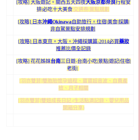
[攻略] 大阪遊記。關西五天四夜
大阪京都奈良
行程安
排|必吃十大美食
|交通卷|景點規劃
[
攻略] 日本
沖繩Okinawa
自助旅行。住宿|美食|採購|
非自駕景點安排規劃
[
攻略]
日本東京。大阪。沖繩採購篇-2014必買
藥妝
推薦
比價全記錄
[攻略]
花花姊妹
台南
三日遊-台南小吃|景點|遊記|住宿|
老街|
[羽亦雙菲]雙胞胎懷孕過程、寶寶超音波、自費產
檢、月子相關
[羽亦雙菲]雙妞成長日記 (生活點滴記錄、嬰兒用品
開箱分享)