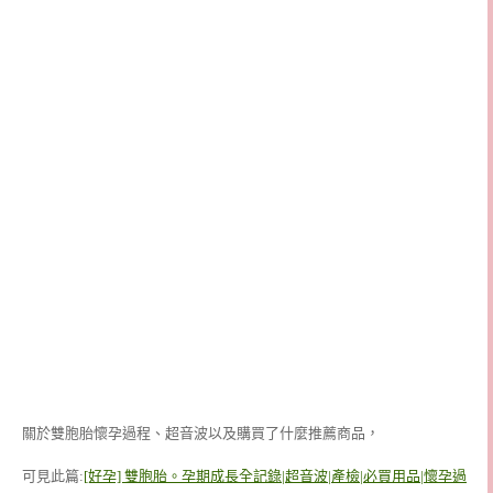
關於雙胞胎懷孕過程、超音波以及購買了什麼推薦商品，
可見此篇:
[好孕] 雙胞胎。孕期成長全記錄|超音波|產檢|必買用品|懷孕過