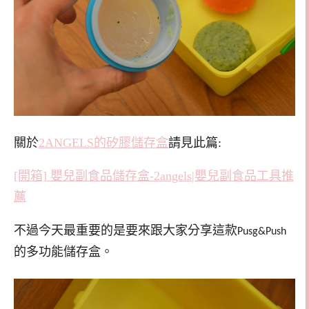
關於
2ANGELS的矽膠儲存盒
請見此篇:
[開箱] 嬰兒副食品儲存盒-2angels|嬰兒副食品工具推
薦
不過今天最重要的是要來跟大家分享這款
Pusg&Push
的多功能儲存盒。