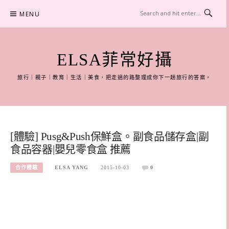
Skip
MENU
to
content
ELSA菲常好攝
旅行｜親子｜教育｜生活｜美食，把走過的路整理成你下一趟旅行的答案。
[體驗] Pusg&Push保鮮盒。副食品儲存盒|副
食品容器|嬰兒零食盒 推薦
合作體驗
ELSA YANG
2015-10-03
0