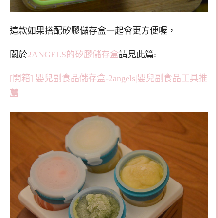
這款如果搭配矽膠儲存盒一起會更方便喔，
關於
2ANGELS的矽膠儲存盒
請見此篇:
[開箱] 嬰兒副食品儲存盒-2angels|嬰兒副食品工具推
薦