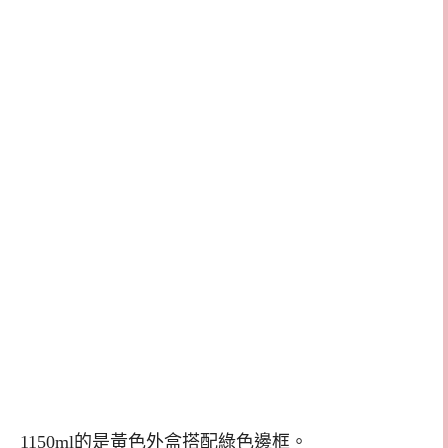
1150ml的是黃色外盒搭配綠色邊框。