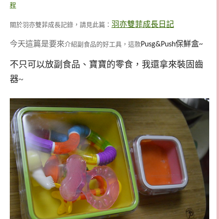
程
羽亦雙菲成長日記
關於羽亦雙菲成長記錄，請見此篇：
今天這篇是要來
介紹副食品的好工具，這款
Pusg&Push保鮮盒~
不只可以放副食品、寶寶的零食，我還拿來裝固齒
器~