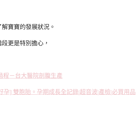
了解寶寶的發展狀況。
階段更是特別擔心，
生產過程－台大醫院剖腹生產
[好孕] 雙胞胎。孕期成長全記錄|超音波|產檢|必買用品