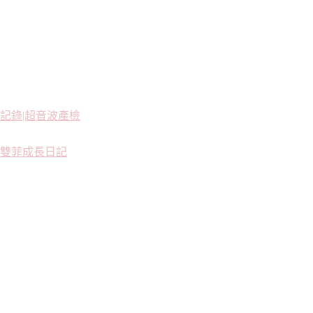
記錄|超音波產檢
雙菲成長日記