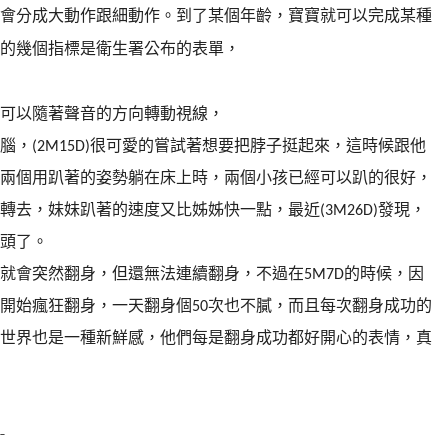
會分成大動作跟細動作。到了某個年齡，寶寶就可以完成某種
的幾個指標是衛生署公布的表單，
可以隨著聲音的方向轉動視線，
腦，
很可愛的嘗試著想要把脖子挺起來，這時候跟他
(2M15D)
兩個用趴著的姿勢躺在床上時，兩個小孩已經可以趴的很好，
轉去，妹妹趴著的速度又比姊姊快一點，最近
發現，
(3M26D)
頭了。
就會突然翻身，但還無法連續翻身，不過在
的時候，因
5M7D
開始瘋狂翻身，一天翻身個
次也不膩，而且每次翻身成功的
50
世界也是一種新鮮感，他們每是翻身成功都好開心的表情，真
-