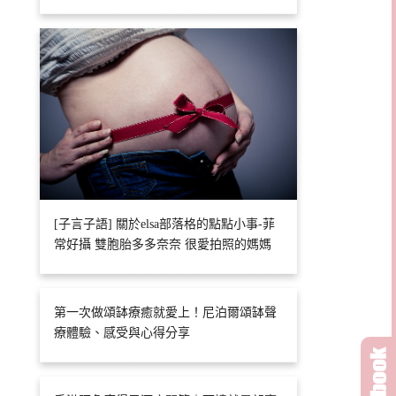
[子言子語] 關於elsa部落格的點點小事-菲
常好攝 雙胞胎多多奈奈 很愛拍照的媽媽
第一次做頌缽療癒就愛上！尼泊爾頌缽聲
療體驗、感受與心得分享