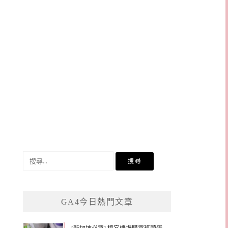
搜
尋
關
鍵
GA4今日熱門文章
字: