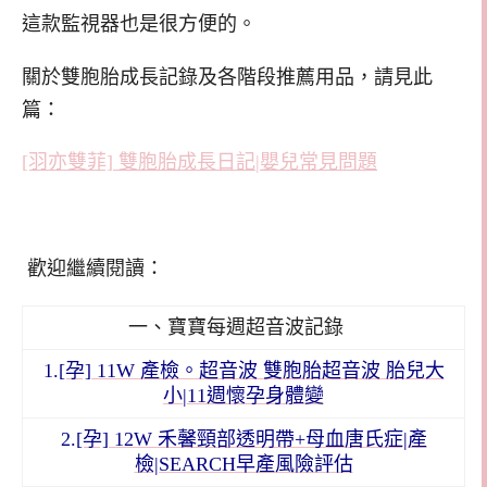
這款監視器也是很方便的。
關於雙胞胎成長記錄及各階段推薦用品，請見此
篇：
[羽亦雙菲] 雙胞胎成長日記|嬰兒常見問題
歡迎繼續閱讀：
一、寶寶每週超音波記錄
1.
[孕] 11W 產檢。超音波 雙胞胎超音波 胎兒大
小|11週懷孕身體變
2.
[孕] 12W 禾馨頸部透明帶+母血唐氏症|產
檢|SEARCH早產風險評估