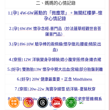
二、媽媽的心情記錄
1.[
孕]
4W-6W蔣勳的「微塵眾」。無關紅樓夢–懷
孕心情記錄
2.
[孕] 6W-8W 懷孕念經-普門品（妙法蓮華經觀世音菩
薩普門品）
3.
[孕] 8W-10W 驗孕棒的兩條線(懷孕徵兆|腰痠|頻尿|出
血)
4.
[穿搭] 12W 洋裝變身孕婦裝|遮小腹穿搭|修身|連衣裙
5.
[好孕] 雙胞胎13W 懷孕中期大出血|宮縮|部分胎盤剝離
6.
[好孕]
20W 健康最重要。正念 Mindfulness
7.
[穿搭] 20w-22w 淘寶孕婦雪 紡洋裝–夏裝秋穿
8.
[穿搭] 22w-24w 淘寶。斜肩上衣、青花瓷窄管褲|韓系
孕婦裝