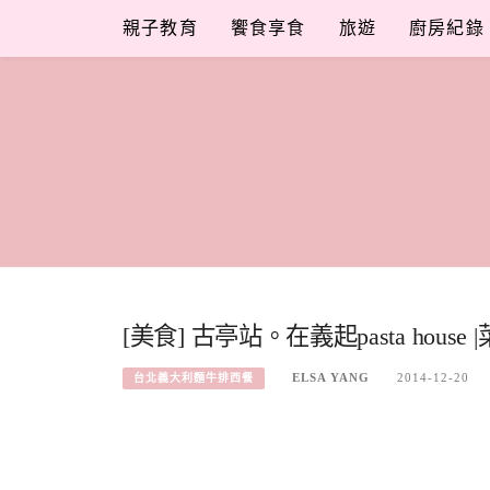
Skip
親子教育
饗食享食
旅遊
廚房紀錄
to
content
[美食] 古亭站。在義起pasta hous
ELSA YANG
2014-12-20
台北義大利麵牛排西餐