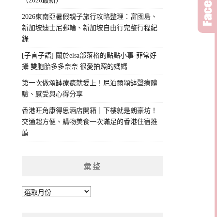
（2026最新）
2026東南亞暑假親子旅行攻略整理：富國島、
新加坡迪士尼郵輪、新加坡自由行完整行程紀
錄
[子言子語] 關於elsa部落格的點點小事-菲常好
攝 雙胞胎多多奈奈 很愛拍照的媽媽
第一次做頌缽療癒就愛上！尼泊爾頌缽聲療體
驗、感受與心得分享
香港旺角康得思酒店開箱｜下樓就是朗豪坊！
交通超方便、購物美食一次滿足的香港住宿推
薦
彙整
彙
整