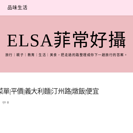
品味生活
ELSA菲常好攝
旅行｜親子｜教育｜生活｜美食，把走過的路整理成你下一趟旅行的答案。
e |菜單|平價|義大利麵|汀州路|燉飯|便宜
0