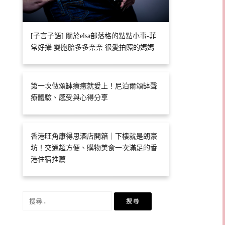
[子言子語] 關於elsa部落格的點點小事-菲
常好攝 雙胞胎多多奈奈 很愛拍照的媽媽
第一次做頌缽療癒就愛上！尼泊爾頌缽聲
療體驗、感受與心得分享
香港旺角康得思酒店開箱｜下樓就是朗豪
坊！交通超方便、購物美食一次滿足的香
港住宿推薦
搜
尋
關