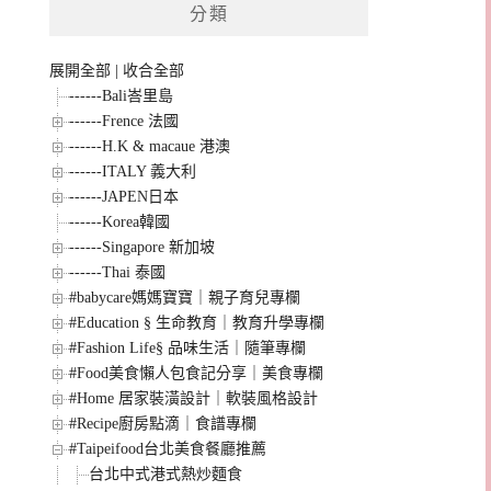
分類
展開全部
|
收合全部
------Bali峇里島
------Frence 法國
------H.K & macaue 港澳
------ITALY 義大利
------JAPEN日本
------Korea韓國
------Singapore 新加坡
------Thai 泰國
#babycare媽媽寶寶｜親子育兒專欄
#Education § 生命教育｜教育升學專欄
#Fashion Life§ 品味生活｜隨筆專欄
#Food美食懶人包食記分享｜美食專欄
#Home 居家裝潢設計｜軟裝風格設計
#Recipe廚房點滴｜食譜專欄
#Taipeifood台北美食餐廳推薦
台北中式港式熱炒麵食