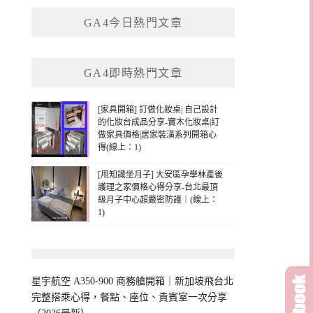
鍵
GA4今日熱門文章
字:
GA4即時熱門文章
[家具開箱] 訂做化妝桌| 自己設計
的化妝台成品分享-實木化妝桌|訂
做家具價格|居家裝潢系列開箱心
得(線上：1)
[用知識坐月子] 大安區孕學林產後
護理之家價格心得分享-台北最頂
級月子中心超嚴密防護｜(線上：
1)
星宇航空 A350-900 商務艙開箱｜新加坡飛台北
完整搭乘心得，餐點、座位、貴賓室一次分享