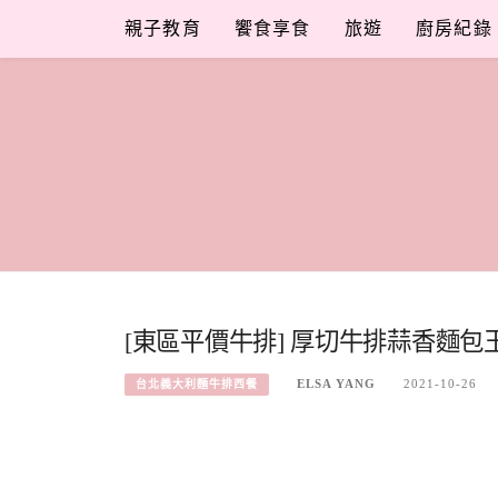
Skip
親子教育
饗食享食
旅遊
廚房紀錄
to
content
[東區平價牛排] 厚切牛排蒜香麵
ELSA YANG
2021-10-26
台北義大利麵牛排西餐