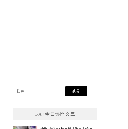
搜
尋
關
鍵
GA4今日熱門文章
字: