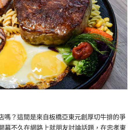
排店嗎？這間是來自板橋亞東元創厚切牛排的爭
開幕不久在網路上就朋友討論話題，在忠孝東