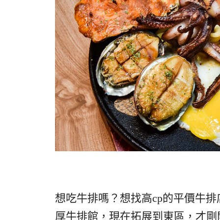
想吃牛排嗎？想找高cp的平價牛
厚牛排館，現在拓展到東區，才剛