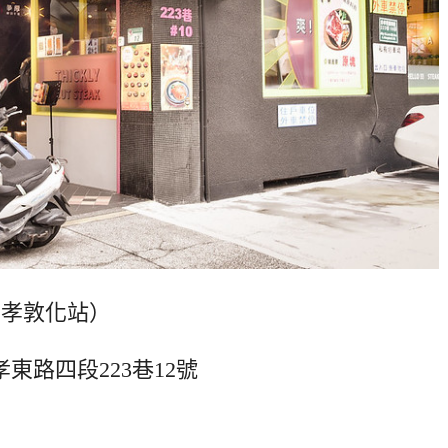
忠孝敦化站）
孝東路四段223巷12號