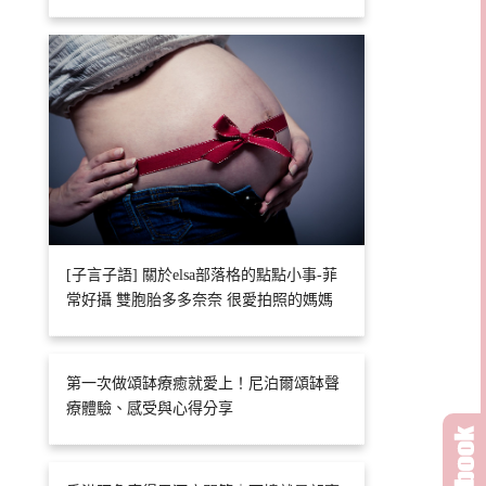
[子言子語] 關於elsa部落格的點點小事-菲
常好攝 雙胞胎多多奈奈 很愛拍照的媽媽
第一次做頌缽療癒就愛上！尼泊爾頌缽聲
療體驗、感受與心得分享