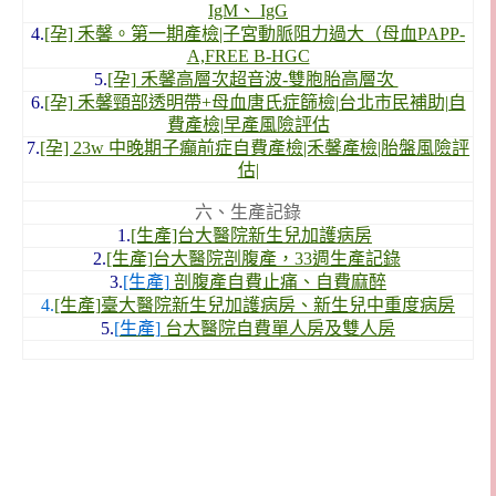
IgM、 IgG
4.
[孕] 禾馨。第一期產檢|子宮動脈阻力過大（母血PAPP-
A,FREE B-HGC
5.
[孕] 禾馨高層次超音波-雙胞胎高層次
6.
[孕] 禾馨頸部透明帶+母血唐氏症篩檢|台北市民補助|自
費產檢|早產風險評估
7.
[孕] 23w 中晚期子癲前症自費產檢|禾馨產檢|胎盤風險評
估|
六、生產記錄
1.
[生產]台大醫院新生兒加護病房
2.
[生產]台大醫院剖腹產，33週生產記錄
3.
[生產]
剖腹產
自費止痛、自費麻醉
4.
[生產]
臺大醫院
新生兒加護病房、新生兒中重度病房
5.
[
生產]
台大醫院自費單人房及雙人房