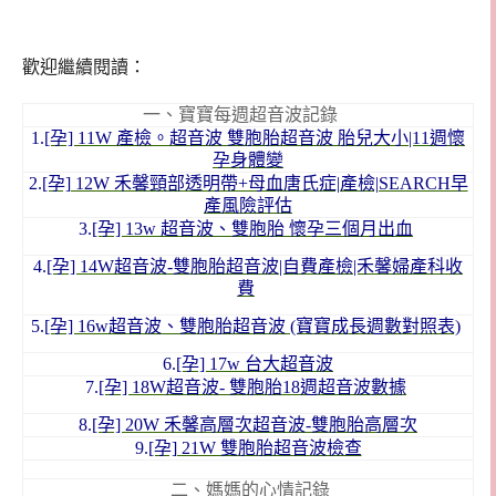
歡迎繼續閱讀：
一、寶寶每週超音波記錄
1.
[孕] 11W 產檢。超音波 雙胞胎超音波 胎兒大小|11週懷
孕身體變
2.
[孕] 12W 禾馨頸部透明帶+母血唐氏症|產檢|SEARCH早
產風險評估
3.
[孕] 13w 超音波、雙胞胎 懷孕三個月出血
4.
[孕] 14W超音波-雙胞胎超音波|自費產檢|禾馨婦產科收
費
5.
[孕] 16w超音波、雙胞胎超音波 (寶寶成長週數對照表)
6.
[孕] 17w 台大超音波
7.
[孕] 18W超音波- 雙胞胎18週超音波數據
8.
[孕] 20W 禾馨高層次超音波-雙胞胎高層次
9.
[孕] 21W 雙胞胎超音波檢查
二、媽媽的心情記錄