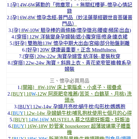
1.[
孕]
4W-6W蔣勳的「微塵眾」。無關紅樓夢–懷孕心情記
錄
2.
[孕] 6W-8W 懷孕念經-普門品（妙法蓮華經觀世音菩薩普
門品）
3.
[孕] 8W-10W 驗孕棒的兩條線(懷孕徵兆|腰痠|頻尿|出血)
4.
[穿搭] 12W 洋裝變身孕婦裝|遮小腹穿搭|修身|連衣裙
5.
[好孕] 雙胞胎13W 懷孕中期大出血|宮縮|部分胎盤剝離
6.
[好孕]
20W 健康最重要。正念 Mindfulness
7.
[穿搭] 20w-22w 淘寶孕婦雪 紡洋裝–夏裝秋穿
8.
[穿搭] 22w-24w 淘寶。斜肩上衣、青花瓷窄管褲|韓系孕
婦裝
三、懷孕必買用品
1.
[開箱] 8W-10W 床上電腦桌、小桌子、摺疊桌
2.
[BUY] 10
W
-12W 阿原肥皂推薦(苦茶、白鶴草、月桃) 洗
頭水
3.[
BUY
]
12w-14w 孕婦月亮枕|蝸牛枕|勾形枕|媽媽抱
4.
[
BUY
] 12w-14w 孕婦蝸牛枕|哺乳抱枕使用七個月的心得
5.
[BUY]
14W-16W
MUSTELA 慕之恬廊妊娠霜、妊娠油
6.
[
BUY
] 16W-18W 妙管家 housekeeper 超薄玻璃電子體重
機
7.
[
BUY
]
18W-20W
新潮流穀果機|生機調理機|
副食品|調理