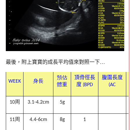
最後，附上寶寶的成長平均值來對照一下…
預估
頂骨徑長
腹圍長度
WEEK
身長
體重
度
(BPD
(AC
周
10
3.1-4.2cm
5g
周
11
4.4-6cm
8g
1