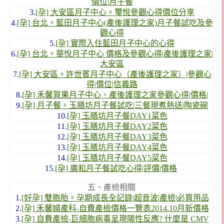
價位|月子餐
3.
[孕] 大安區月子中心。璽悅參觀心得價位分享
4.
[孕] 台北。藍田月子中心(產後護理之家)月子餐試吃及參
觀心得
5.
[孕] 實際入住藍田月子中心的心得
6.
[孕] 台北。華悅月子中心 價格及參觀心得|產後護理之家|
大安區
7.
[孕] 大安區。許世賓月子中心（產後護理之家）|參觀心
得|價位|信義路
8.
[孕] 禾馨賀果月子中心、產後護理之家參觀心得|價格|
9.
[孕] 月子餐。玉膳坊月子餐試吃|三餐現煮熱送|陶瓷碗
10.
[孕] 玉膳坊月子餐DAY1菜色
11.
[孕] 玉膳坊月子餐DAY2菜色
12.
[孕] 玉膳坊月子餐DAY3菜色
13.
[孕] 玉膳坊月子餐DAY4菜色
14.
[孕] 玉膳坊月子餐DAY5菜色
15.
[孕] 廣和月子餐試吃心得|評價|價格
五、產檢相關
1.
[好孕] 雙胞胎。孕期成長全記錄|超音波|產檢|必買用品
2.
[孕] 禾馨婦產科-自費產檢價格一覽表2014.10月新價格
3.
[孕] 自費產檢-巨細胞病毒呈現陽性反應? 什麼是 CMV