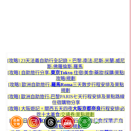
[攻略] 23天法義自助行全記錄。巴黎-南法-尼斯-米蘭-威尼
斯-佛羅倫斯-羅馬
[攻略]
自助旅行分享-
東京Tokyo
住宿|美食|藥妝|採購|景點|
攻略|規劃
[攻略] 歐洲自助旅行-
羅馬R
oma
三天散步行程安排及景點
規劃
[攻略] 歐洲自助旅行-巴黎
PARIS七天行程安排及景點路線
住宿購物分享
[攻略] 大阪遊記。關西五天四夜
大阪京都奈良
行程安排|必
吃十大美食
|交通卷|景點規劃
[攻略] 日本
沖繩Okinawa
自助旅行。住宿|美食|採購|非自
駕景點安排規劃