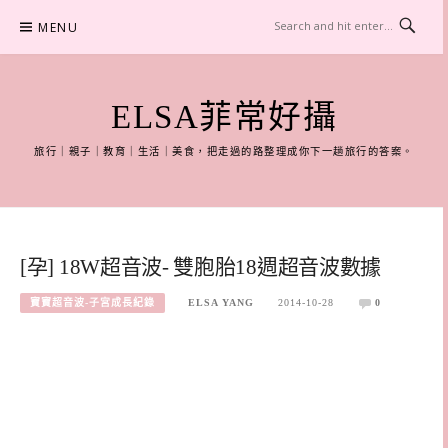
Skip
MENU
to
content
ELSA菲常好攝
旅行｜親子｜教育｜生活｜美食，把走過的路整理成你下一趟旅行的答案。
[孕] 18W超音波- 雙胞胎18週超音波數據
寶寶超音波-子宮成長紀錄
ELSA YANG
2014-10-28
0