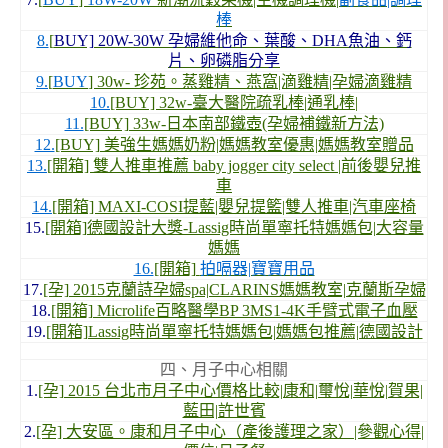
棒
8.
[
BUY] 20W-30W 孕婦維他命、葉酸、DHA魚油、鈣
片、卵磷脂分享
9.
[
BUY
] 30w- 珍苑。蒸雞精、燕窩|滴雞精|孕婦滴雞精
10.
[BUY] 32w-臺大醫院疏乳棒|通乳棒|
11.
[BUY] 33w-日本南部鐵壺(孕婦補鐵新方法)
12.
[BUY] 美強生媽媽奶粉|媽媽教室優惠|媽媽教室贈品
13.
[開箱] 雙人推車推薦 baby jogger city select |前後嬰兒推
車
14.
[開箱] MAXI-COSI提藍|嬰兒提籃|雙人推車|汽車座椅
15.
[開箱]德國設計大獎-Lassig時尚單寧托特媽媽包|大容量
媽媽
16.
[開箱]
拍嗝器|寶寶用品
17.
[孕] 2015克蘭詩孕婦spa|CLARINS媽媽教室|克蘭斯孕婦
18.
[開箱] Microlife百略醫學BP 3MS1-4K手臂式電子血壓
19.
[開箱]Lassig時尚單寧托特媽媽包|媽媽包推薦|德國設計
四、月子中心相關
1.
[孕] 2015 台北市月子中心價格比較|康和|璽悅|華悅|賀果|
藍田|許世賓
2.
[孕] 大安區。康和月子中心（產後護理之家）|參觀心得|