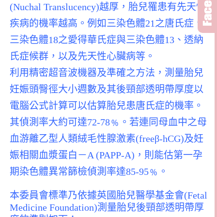
(Nuchal Translucency)越厚，胎兒罹患有先天性
疾病的機率越高。例如三染色體21之唐氏症、
三染色體18之愛得華氏症與三染色體13、透納
氏症候群，以及先天性心臟病等。
利用精密超音波機器及準確之方法，測量胎兒
妊娠頭臀徑大小週數及其後頸部透明帶厚度以
電腦公式計算可以估算胎兒患唐氏症的機率。
其偵測率大約可達72-78﹪。若連同母血中之母
血游離乙型人類絨毛性腺激素(freeβ-hCG)及妊
娠相關血漿蛋白－A (PAPP-A)，則能估第一孕
期染色體異常篩檢偵測率達85-95﹪。
本委員會標準乃依據英國胎兒醫學基金會(Fetal
Medicine Foundation)測量胎兒後頸部透明帶厚