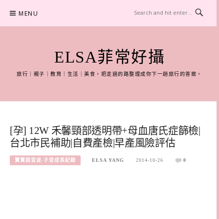
Skip
MENU
to
content
ELSA菲常好攝
旅行｜親子｜教育｜生活｜美食，把走過的路整理成你下一趟旅行的答案。
[孕] 12W 禾馨頸部透明帶+母血唐氏症篩檢|
台北市民補助|自費產檢|早產風險評估
寶寶超音波-子宮成長紀錄
ELSA YANG
2014-10-26
0