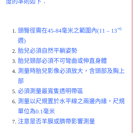
度的準則如下：
+6
頭臀徑需在45-84毫米之範圍內(11 – 13
週)
胎兒必須自然平躺姿勢
胎兒頸部必須不可彎曲或伸直身體
測量時胎兒影像必須放大，含頭部及胸上
部
必須測量最寬隻透明帶區
測量以尺規置於水平線之兩邊內緣，尺規
單位為0.1毫米
注意是否羊膜或臍帶影響測量