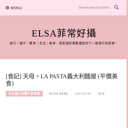
Skip
MENU
to
content
ELSA菲常好攝
旅行｜親子｜教育｜生活｜美食，把走過的路整理成你下一趟旅行的答案。
[食記] 天母。LA PASTA義大利麵屋 (平價美
食)
台北義大利麵牛排西餐
ELSA YANG
2014-05-09
0