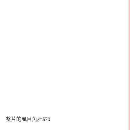
整片的虱目魚肚$70