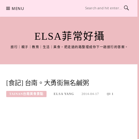
Skip
MENU
to
content
ELSA菲常好攝
旅行｜親子｜教育｜生活｜美食，把走過的路整理成你下一趟旅行的答案。
[食記] 台南。大勇街無名鹹粥
TAINAN台南美食景點
ELSA YANG
2014-04-17
1