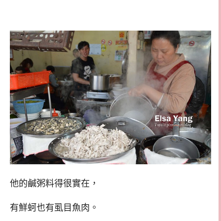
他的鹹粥料得很實在，
有鮮蚵也有虱目魚肉。