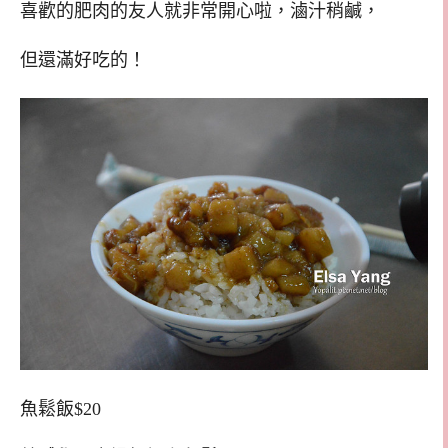
喜歡的肥肉的友人就非常開心啦，滷汁稍鹹，
但還滿好吃的！
魚鬆飯$20