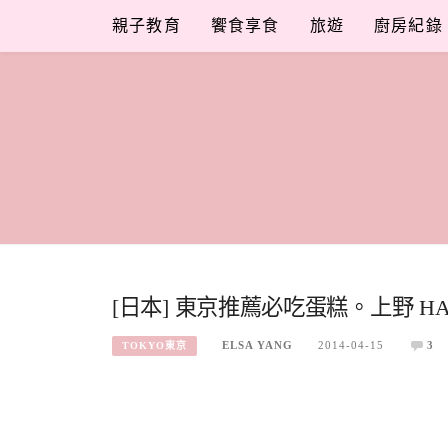
Skip
親子教育
饗食享食
旅遊
廚房紀錄
to
content
[日本] 東京推薦必吃蛋糕。上野 HA
ELSA YANG
2014-04-15
3
TOKYO東京