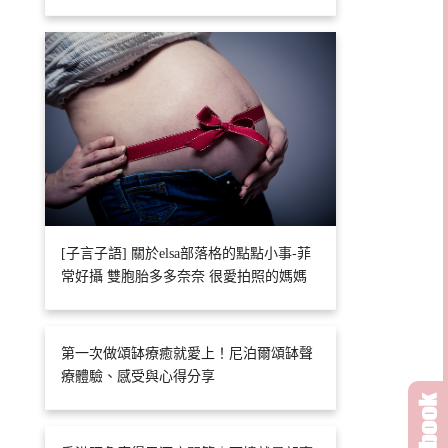
[子言子語] 關於elsa部落格的點點小事-菲
常好攝 雙胞胎多多奈奈 很愛拍照的媽媽
第一次做頌缽療癒就愛上！尼泊爾頌缽聲
療體驗、感受與心得分享