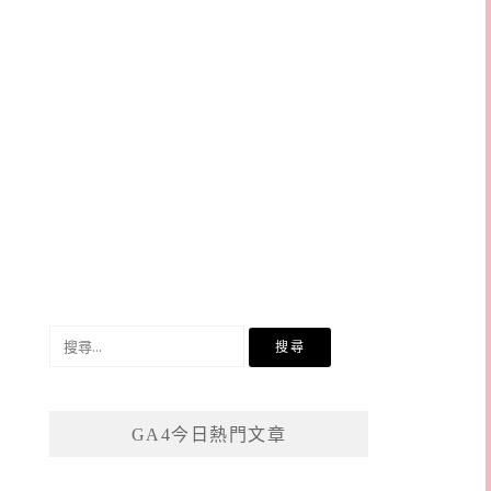
搜
尋
關
鍵
GA4今日熱門文章
字: