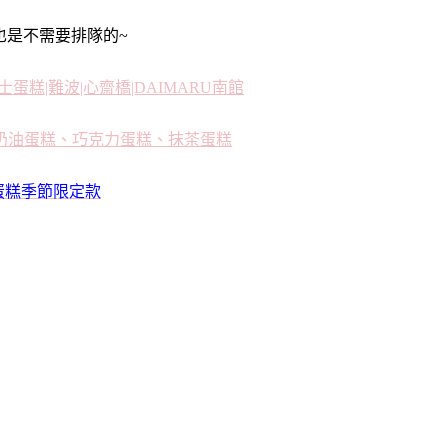
也是不需要排隊的~
士蛋糕|難波|心齋橋|DAIMARU南館
水果奶油蛋糕、巧克力蛋糕、抹茶蛋糕
莓蛋糕季節限定款