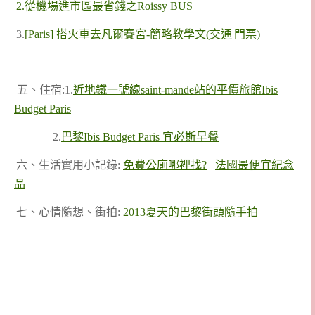
2.從機場進市區最省錢之Roissy BUS
3.
[Paris] 搭火車去凡爾賽宮-簡略教學文(交通|門票)
五、住宿:1.
近地鐵一號線saint-mande站的平價旅館Ibis
Budget Paris
2.
巴黎Ibis Budget Paris 宜必斯早餐
六、生活實用小記錄:
免費公廁哪裡找?
法國最便宜紀念
品
七、心情隨想、街拍:
2013夏天的巴黎街頭隨手拍