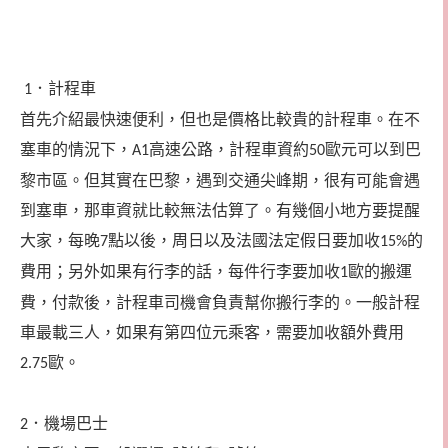
．計程車
1
首先介紹最快速便利，但也是價格比較貴的計程車。在不
塞車的情況下，
高速公路，計程車資約
歐元可以到巴
A1
50
黎市區。但其實在巴黎，遇到交通尖峰期，很有可能會遇
到塞車，那車資就比較無法估算了。有幾個小地方要提醒
大家，每晚
點以後，周日以及法國法定假日要加收
的
7
15%
費用；另外如果有行李的話，每件行李要加收
歐的搬運
1
費，付款後，計程車司機會負責幫你搬行李的。一般計程
車最載三人，如果有第四位元乘客，需要加收額外費用
歐。
2.75
．
機場巴士
2