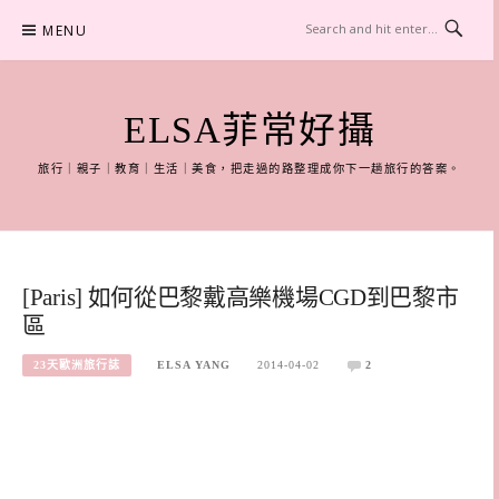
Skip
MENU
to
content
ELSA菲常好攝
旅行｜親子｜教育｜生活｜美食，把走過的路整理成你下一趟旅行的答案。
[Paris] 如何從巴黎戴高樂機場CGD到巴黎市
區
23天歐洲旅行誌
ELSA YANG
2014-04-02
2