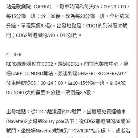
站是歌劇院（
），發車時間為每天
：
：
，
OPERA
06
00~23
00
每
分鐘一班；
：
後，改為每
分鐘一班，全程約
15
19
00
20
50
分鐘，單程票價
歐。出發地點是：
的到港層
號
8.5
CDG1
30
門；
到港層的
，
號門。
CDG2
A10
D12
．
4
RER
線始發站在
，經過
，開往巴黎市中心，途
RERB
CDG2
CDG1
徑
等站，最後到達
。
GARE DU NORD
DENFERT-ROCHEREAU
發車時間從
：
：
，每
分鐘一班。到
05
00~24
00
10~15
GARE
大約需要
分鐘，票價是
歐。
DU NORD
35
8.5
出發地點：從
離港層的
號門，坐機場免費運輸車
CDG1
22
號線到
站下；從
離港層的
或
(Navette)2
Roissy pole
CDG2
A8
B6
號門，坐機場
號線到
指示處下；或者沿
Navette3
“TGV/RER”