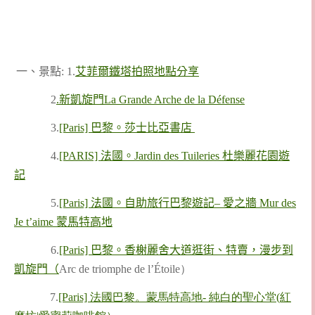
一、景點: 1.
艾菲爾鐵塔拍照地點分享
2
.新凱旋門La Grande Arche de la Défense
3.
[Paris] 巴黎。莎士比亞書店
4.
[PARIS] 法國。Jardin des Tuileries 杜樂麗花園遊
記
5.
[Paris] 法國。自助旅行巴黎遊記– 愛之牆 Mur des
Je t’aime 蒙馬特高地
6.
[Paris] 巴黎。香榭麗舍大道逛街、特賣，漫步到
凱旋門（
Arc de triomphe de l’Étoile）
7.
[Paris] 法國巴黎。蒙馬特高地- 純白的聖心堂(紅