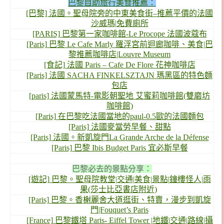
巴黎自助旅行美食推薦：
[巴黎] 法國。聖母院旁的中東美食街–推薦平價的法國
沙威瑪|免費廁所
[PARIS] 巴黎第一家咖啡館-Le Procope 法國波蔻布
[Paris] 巴黎 Le Cafe Marly 羅浮宮前迴廊咖啡、美食|巴
黎推薦咖啡店|Louvre Museum
[食記] 法國 Paris – Cafe De Flore 花神咖啡店
[Paris] 法國 SACHA FINKELSZTAJN 瑪黑區的特色麵
包店
[paris] 法國蒙馬特-電影朝聖地 艾蜜莉咖啡館(雙磨坊
咖啡館)
[Paris] 在巴黎吃法國當地的paul-0.5歐的法國麵包
[Paris] 法國麥當勞早餐、甜點
[Paris] 法國。新凱旋門La Grande Arche de la Défense
[Paris] 巴黎 Ibis Budget Paris 宜必斯早餐
巴黎必去的景點分享：
[遊記] 巴黎。聖母院教堂|交通|美食|景點|鐘樓怪人|雨
果(莎士比亞書店附近)
[Paris] 巴黎。香榭麗舍大道逛街、特賣，漫步到凱旋
門|Fouquet’s Paris
[France] 巴黎鐵塔 Paris- Eiffel Tower |地鐵|交通|路線|攝