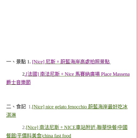
一、景點 1.
[Nice] 尼斯。蔚藍海岸高處
拍照景點
2
.
[法國] 南法尼斯。Nice 馬賽納廣場 Place Massena
爵士
音樂節
二、食記
1.
[Nice] nice gelato fenocchio 蔚藍海岸最好吃冰
淇淋
2.
[Nice] 南法尼斯。NICE車站附近-聯華快餐|中國
餐館|平價料美食|china fast food