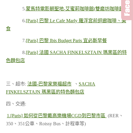
5.
蒙馬特電影朝聖地-艾蜜莉咖啡館(雙磨坊咖啡館)
6.
[Paris] 巴黎 Le Cafe Marly 羅浮宮前迴廊咖啡、美
食
7.
[Paris] 巴黎 Ibis Budget Paris 宜必斯早餐
8.
[Paris] 法國 SACHA FINKELSZTAJN 瑪黑區的特
色麵包店
三、超市:
法國-巴黎家樂福超市
、
SACHA
FINKELSZTAJN 瑪黑區的特色麵包店
四、交通:
1.
[Paris] 如何從巴黎戴高樂機場CGD到巴黎市區
(RER、
350、351公車、Roissy Bus、計程車等)