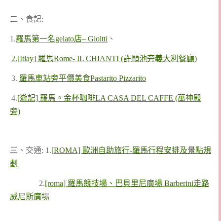
二、食記:
1.
羅馬第一名gelato店– Gioltti
、
2.[Itlay] 羅馬Rome- IL CHIANTI (許願池旁義大利餐廳)
3.
羅馬車站旁平價美食Pastarito Pizzarito
4.
[遊記] 羅馬。金杯咖啡LA CASA DEL CAFFE (萬神殿
旁)
三、交通: 1.
[ROMA] 歐洲自助旅行-羅馬行程安排及景點規
劃
2.
[roma] 羅馬競技場、巴貝里尼廣場 Barberini走路
威尼斯廣場