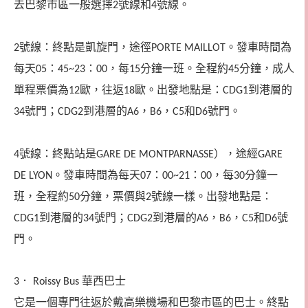
去巴黎市區一般選擇
號線和
號線。
2
4
號線：
終點是凱旋門，途徑
。發車時間為
2
PORTE MAILLOT
每天
：
：
，每
分鐘一班。全程約
分鐘，成人
05
45~23
00
15
45
單程票價為
歐，往返
歐。出發地點是：
到港層的
12
18
CDG1
號門；
到港層的
，
，
和
號門。
34
CDG2
A6
B6
C5
D6
號線：
終點站是
），途經
4
GARE DE MONTPARNASSE
GARE
。
發車時間為每天
：
：
，每
分鐘一
DE LYON
07
00~21
00
30
班，全程約
分鐘，票價與
號線一樣。出發地點是：
50
2
到港層的
號門；
到港層的
，
，
和
號
CDG1
34
CDG2
A6
B6
C5
D6
門。
．
華西巴士
3
Roissy Bus
它是一個專門往返於戴高樂機場和巴黎市區的巴士。終點