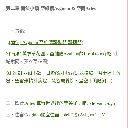
第二章 南法小鎮-亞維儂Avginon & 亞爾Arles
一、景點:
1.
[南法] Avginon 亞維儂藝術節(藝穗節)
2.
[南法] 薰衣草花園。亞維儂Avginon的Local tour介紹
(山
城索爾、薰衣草花園)
3.[南法] 亞爾小鎮一日遊
(縮小版羅馬競技場、君士坦丁浴
場、聖雷米精神病院、梵谷療養院、星空下的隆河。)
二、飲食:
Arles-真實世界裡的梵谷咖啡館Cafe Van Gogh
三、住宿:
Avginon便宜住宿 hotelF1 近AvignonTGV