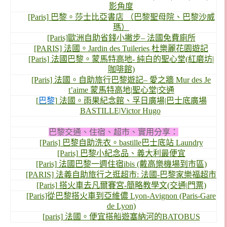
影角度
[Paris] 巴黎。莎士比亞書店 （巴黎聖母院、巴黎沙威
瑪）
[Paris]歐洲自助省錢小撇步– 法國免費廁所
[PARIS] 法國。Jardin des Tuileries 杜樂麗花園遊記
[Paris] 法國巴黎。蒙馬特高地- 純白的聖心堂(紅磨坊|
咖啡館)
[Paris] 法國。自助旅行巴黎遊記– 愛之牆 Mur des Je
t’aime 蒙馬特高地|聖心堂|交通
[
巴黎
] 法國。雨果紀念館、孚日廣場|巴士底廣場
BASTILLE|Victor Hugo
巴黎交通、住宿、超市、實用分享：
[Paris] 巴黎自助洗衣。bastille巴士底站 Laundry
[Paris] 巴黎小紀念品、義大利最便宜
[Paris] 法國巴黎一週住宿ibis (戴高樂機場到市區)
[PARIS] 法義自助旅行之逛超市: 法國-巴黎家樂福超市
[Paris] 搭火車去凡爾賽宮-簡略教學文(交通|門票)
[Paris]從巴黎搭火車到亞維儂 Lyon-Avignon (Paris-Gare
de Lyon)
[paris] 法國。便宜搭船遊塞納河的BATOBUS