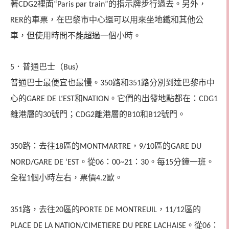
著
裡面
的指示牌步行過去。另外，
CDG2
“Paris par train”
的車票，在巴黎市中心還可以用來坐地鐵和其他公
RER
車，但使用時間不能超過一個小時。
．
普通巴士（
）
5
Bus
普通巴士最便宜也最慢。
路和
路分別到達巴黎市中
350
351
心的
和
。它們的出發地點都在：
GARE DE L‘EST
NATION
CDG1
離港層的
號門；
離港層的
和
號門。
30
CDG2
B10
B12
路：去往
區的
，
區的
350
18
MONTMARTRE
9/10
GARE DU
。從
：
：
。每
分鐘一班。
NORD/GARE DE ‘EST
06
00~21
30
15
全程
個小時左右，票價
歐。
1
4.2
路，去往
區的
，
區的
351
20
PORTE DE MONTREUIL
11/12
。從
：
PLACE DE LA NATION/CIMETIERE DU PERE LACHAISE
06