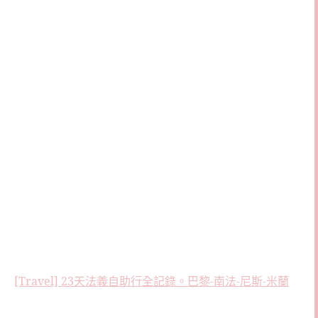
[Travel] 23天法義自助行全記錄。巴黎-南法-尼斯-米蘭