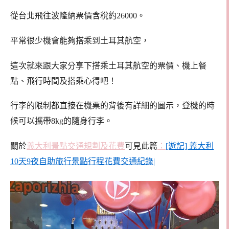
從台北飛往波隆納票價含稅約26000。
平常很少機會能夠搭乘到土耳其航空，
這次就來跟大家分享下搭乘土耳其航空的票價、機上餐
點、飛行時間及搭乘心得吧！
行李的限制都直接在機票的背後有詳細的圖示，登機的時
候可以攜帶8kg的隨身行李。
關於
義大利景點交通規劃及花費
可見此篇
：
[遊記] 義大利
10天9夜自助旅行景點行程花費交通紀錄|