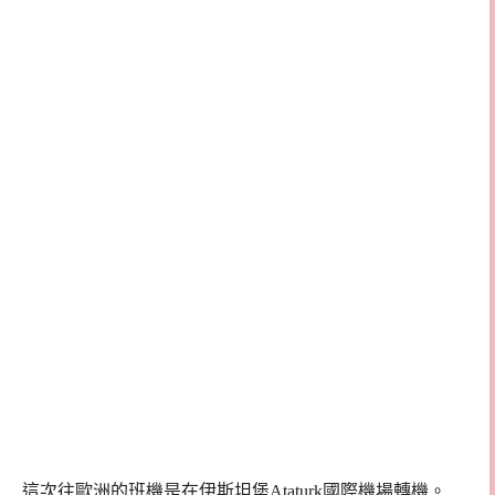
這次往歐洲的班機是在伊斯坦堡Ataturk國際機場轉機。