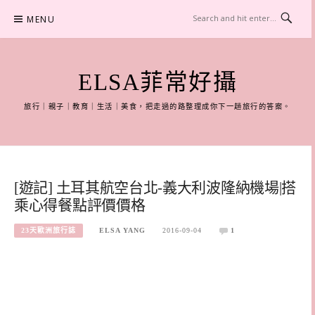
Skip
MENU
to
content
ELSA菲常好攝
旅行｜親子｜教育｜生活｜美食，把走過的路整理成你下一趟旅行的答案。
[遊記] 土耳其航空台北-義大利波隆納機場|搭
乘心得餐點評價價格
23天歐洲旅行誌
ELSA YANG
2016-09-04
1