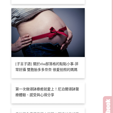
[子言子語] 關於elsa部落格的點點小事-菲
常好攝 雙胞胎多多奈奈 很愛拍照的媽媽
第一次做頌缽療癒就愛上！尼泊爾頌缽聲
療體驗、感受與心得分享