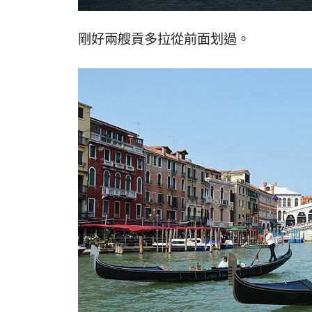
剛好兩艘貢多拉從前面划過。