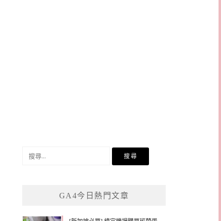
搜
尋
關
鍵
GA4今日熱門文章
字: